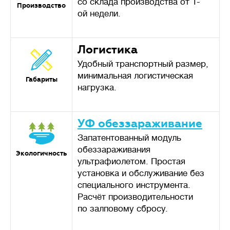
со склада производства от 1-
требуется стабильность
Производство
ой недели.
системы очистки, даже при
неравномерном поступлении
стоков в течение дня.
Логистика
Удобный транспортный размер,
минимальная логистическая
Габариты
нагрузка.
🦠
Очистка сточных вод
УФ обеззараживание
Запатентованный модуль
Накопительные
септики
обеззараживания
Экологичность
(выгребные ямы, герметичные
ультрафиолетом. Простая
резервуары) — накопление
установка и обслуживание без
сточных вод без очистки,
специального инструмента.
требует регулярной откачки
Расчёт производительности
ассенизаторской машиной.
по залповому сбросу.
Механическая
очистка
— сточных воды осаждаются