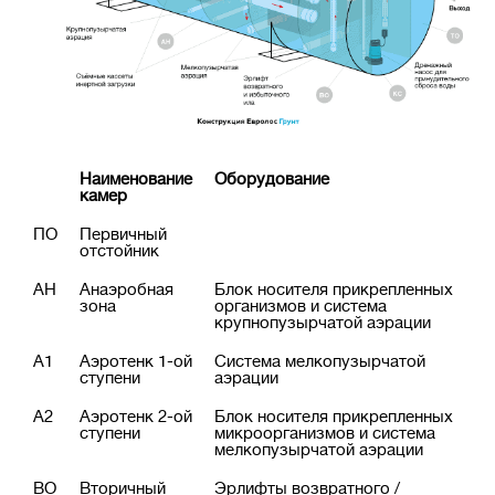
Наименование
Оборудование
камер
ПО
Первичный
отстойник
АН
Анаэробная
Блок носителя прикрепленных
зона
организмов и система
крупнопузырчатой аэрации
А1
Аэротенк 1-ой
Система мелкопузырчатой
ступени
аэрации
А2
Аэротенк 2-ой
Блок носителя прикрепленных
ступени
микроорганизмов и система
мелкопузырчатой аэрации
ВО
Вторичный
Эрлифты возвратного /