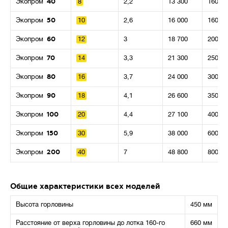
40
и повышенным расходам.
Экопром
8
2,2
13 300
160
50
Экопром
10
2,6
16 000
160
60
Экопром
12
3
18 700
200
Стоимость
💳
70
от
до
Экопром
14
3,3
21 300
250
80
Экопром
16
3,7
24 000
300
90
Экопром
18
4,1
26 600
350
100
Экопром
20
4,4
27 100
400
150
Экопром
30
5,9
38 000
600
200
Экопром
40
7
48 800
800
Общие характеристики всех моделей
Высота горловины
450 мм
Расстояние от верха горловины до лотка 160-го
660 мм