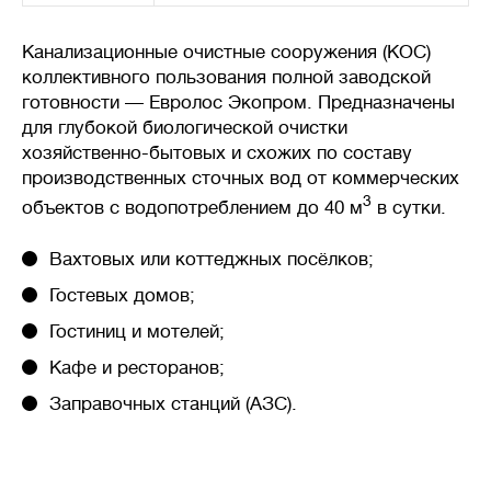
в нескольких камерах септика,
происходит разложение
Канализационные очистные сооружения (КОС)
твердых отходов
коллективного пользования полной заводской
анаэробными
готовности — Евролос Экопром. Предназначены
(бескислородными)
бактериями. На выходе
для глубокой биологической очистки
требуются дополнительные
хозяйственно-бытовых и схожих по составу
фильтры или поля фильтрации
производственных сточных вод от коммерческих
грунтом.
3
объектов с водопотреблением до 40 м
в сутки.
Септики с биофильтром и
станции глубокой
Вахтовых или коттеджных посёлков;
биологической очистки
Гостевых домов;
— механическое анаэробное
и аэробное (кислородное)
Гостиниц и мотелей;
разложение отходов
бактериями. Биофильтры и
Кафе и ресторанов;
аэротанки повышают уровень
Заправочных станций (АЗС).
очистки до 95-98%.
Очищенная вода на выходе
без цвета и запаха, доочистка
не требуется.