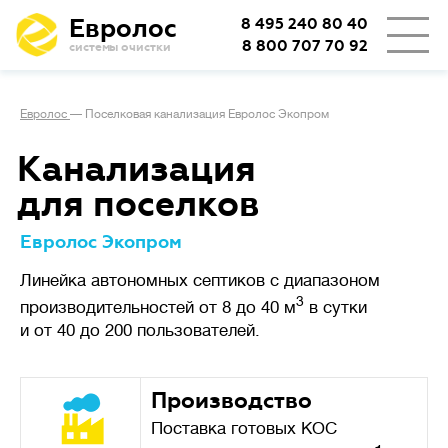
Евролос
8 495 240 80 40
8 800 707 70 92
системы очистки
👨‍👩‍👦
Количество проживающих
Евролос
—
Поселковая канализация Евролос Экопром
🏡
Тип проживания
Канализация
для поселков
Определяет режим работы
Евролос Экопром
Сезонное
станции.
проживание
(дача или дом выходного дня)
Линейка автономных септиков с диапазоном
подразумевает возможные
3
производительностей от 8 до 40 м
в сутки
длительные простои
и от 40 до 200 пользователей.
с отключением электричества,
важно, чтобы система легко
запускалась заново.
Производство
Поставка готовых КОС
При постоянном
проживании