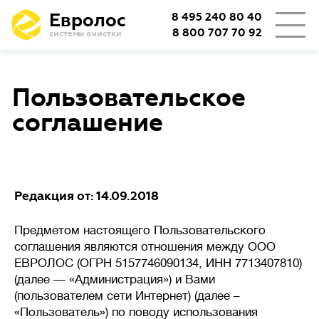
Евролос
8 495 240 80 40
8 800 707 70 92
системы очистки
👨‍👩‍👦
Количество проживающих
Пользовательское
🏡
Тип проживания
соглашение
Определяет режим работы
Сезонное
станции.
проживание
(дача или дом выходного дня)
Редакция от: 14.09.2018
подразумевает возможные
длительные простои
Предметом настоящего Пользовательского
с отключением электричества,
соглашения являются отношения между ООО
важно, чтобы система легко
ЕВРОЛОС (ОГРН 5157746090134, ИНН 7713407810)
запускалась заново.
(далее — «Администрация») и Вами
(пользователем сети Интернет) (далее –
При постоянном
проживании
«Пользователь») по поводу использования