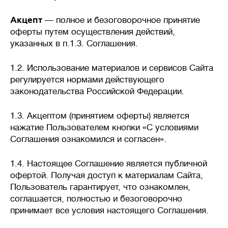
в нескольких камерах септика,
происходит разложение
Акцепт
— полное и безоговорочное принятие
твердых отходов
оферты путем осуществления действий,
анаэробными
указанных в п.1.3. Соглашения.
(бескислородными)
бактериями. На выходе
1.2. Использование материалов и сервисов Сайта
требуются дополнительные
регулируется нормами действующего
фильтры или поля фильтрации
грунтом.
законодательства Российской Федерации.
Септики с биофильтром и
1.3. Акцептом (принятием оферты) является
станции глубокой
биологической очистки
нажатие Пользователем кнопки «С условиями
— механическое анаэробное
Соглашения ознакомился и согласен».
и аэробное (кислородное)
разложение отходов
1.4. Настоящее Соглашение является публичной
бактериями. Биофильтры и
офертой. Получая доступ к материалам Сайта,
аэротанки повышают уровень
Пользователь гарантирует, что ознакомлен,
очистки до 95-98%.
соглашается, полностью и безоговорочно
Очищенная вода на выходе
принимает все условия настоящего Соглашения.
без цвета и запаха, доочистка
не требуется.