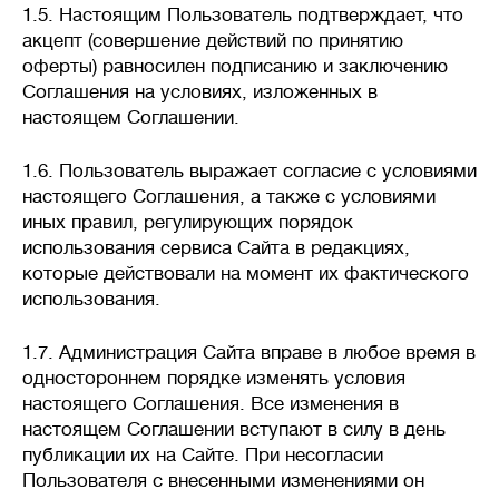
1.5. Настоящим Пользователь подтверждает, что
акцепт (совершение действий по принятию
оферты) равносилен подписанию и заключению
💪
Производительность
л/сутки
Соглашения на условиях, изложенных в
настоящем Соглашении.
1.6. Пользователь выражает согласие с условиями
Объем сточных вод, который
настоящего Соглашения, а также с условиями
станция биологической очистки
иных правил, регулирующих порядок
(септик) способна переработать
использования сервиса Сайта в редакциях,
за сутки без потери
которые действовали на момент их фактического
эффективности.
использования.
Важно подбирать систему
1.7. Администрация Сайта вправе в любое время в
с учетом реального
одностороннем порядке изменять условия
водопотребления: недостаток
настоящего Соглашения. Все изменения в
приведет к перегрузке,
настоящем Соглашении вступают в силу в день
а избыточная мощность –
публикации их на Сайте. При несогласии
к нарушению работы биофлоры
Пользователя с внесенными изменениями он