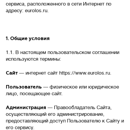
требуется стабильность
сервиса, расположенного в сети Интернет по
системы очистки, даже при
адресу: eurolos.ru.
неравномерном поступлении
стоков в течение дня.
1. Общие условия
🦠
Очистка сточных вод
1.1. В настоящем пользовательском соглашении
используются термины:
Сайт
— интернет сайт https://www.eurolos.ru.
Накопительные
септики
Пользователь
— физическое или юридическое
(выгребные ямы, герметичные
резервуары) — накопление
лицо, посещающее сайт.
сточных вод без очистки,
требует регулярной откачки
Администрация
— Правообладатель Сайта,
ассенизаторской машиной.
осуществляющий его администрирование,
Механическая
очистка
предоставляющий доступ Пользователю к Сайту и
— сточных воды осаждаются
его сервису.