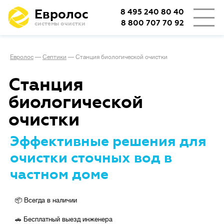
Евролос
8 495 240 80 40
8 800 707 70 92
системы очистки
👨‍👩‍👦
Количество проживающих
Евролос
—
Септики
—
Станция биологической очистки
3
4
5
6
8
10
12
Станция
15
20
25
30
биологической
очистки
🏡
Тип проживания
Эффективные решения для
Постоянное
очистки сточных вод в
частном доме
Сезонное
📦 Всегда в наличии
💪
Производительность
л/сутки
🚗 Бесплатный выезд инженера