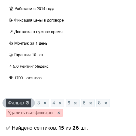
600
800
1000
1200
1300
1600
2000
🏆 Работаем с 2014 года
2400
3000
4000
5000
6000
📝 Фиксация цены в договоре
📍 Доставка в нужное время
Стоимость
💳
👍 Монтаж за 1 день
🤝 Гарантия 10 лет
от
144 000
до
679 000
⭐ 5.0 Рейтинг Яндекс
🧡 1700+ отзывов
Фильтр ⚙
3
4
5
6
8
Удалить все фильтры
15
26
✅ Найдено септиков:
из
шт.