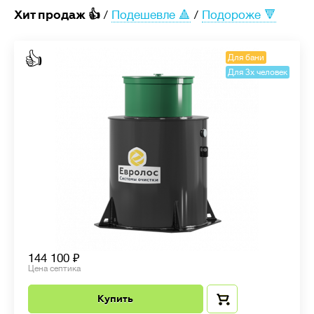
Хит продаж 👍
/
Подешевле 🔺
/
Подороже 🔻
👍
Для бани
Для 3х человек
144 100
Цена септика
Купить