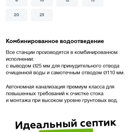
8
10
12
15
20
25
💪
Производительность
л/сутки
Комбинированное водоотведение
Объем сточных вод, который
Все станции производятся в комбинированном
станция биологической очистки
исполнении:
(септик) способна переработать
с выводом
Ø
25 мм для принудительного отвода
за сутки без потери
очищенной воды и самотечным отводом
Ø
110 мм.
эффективности.
Автономная канализация премиум класса для
Важно подбирать систему
повышенных требований к очистке стока
с учетом реального
и монтажа при высоком уровне грунтовых вод.
водопотребления: недостаток
приведет к перегрузке,
Идеальный септик
а избыточная мощность –
к нарушению работы биофлоры