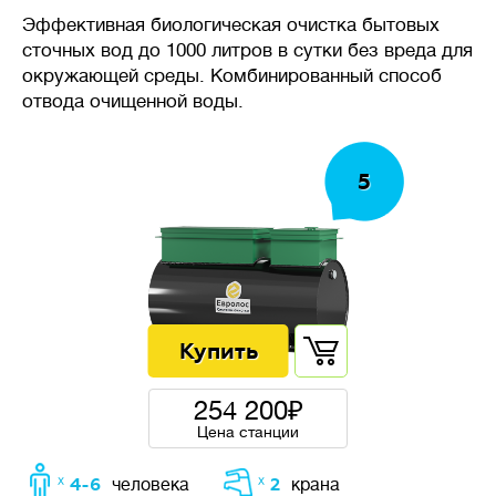
требуется стабильность
Эффективная биологическая очистка бытовых
системы очистки, даже при
сточных вод до 1000 литров в сутки без вреда для
неравномерном поступлении
окружающей среды. Комбинированный способ
стоков в течение дня.
отвода очищенной воды.
5
🦠
Очистка сточных вод
Накопительные
септики
(выгребные ямы, герметичные
резервуары) — накопление
сточных вод без очистки,
требует регулярной откачки
254 200
ассенизаторской машиной.
Цена станции
Механическая
очистка
— сточных воды осаждаются
ᕁ 4-6
ᕁ 2
человека
крана