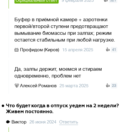
Официальный ответ
9 февраля 2025
👍
521
Буфер в приёмной камере + аэротенки
первой/второй ступени предотвращают
вымывание биомассы при залпах; режим
остается стабильным при любой нагрузке.
🐹
Профидом (Киров)
15 апреля 2025
👍
41
Да, залпы держит, моемся и стираем
одновременно, проблем нет
🐻
Алексей Романов
25 марта 2025
👍
23
Что будет когда в отпуск уедем на 2 недели?
Живем постоянно.
🐡
Виктор
26 июня 2024
Ответить