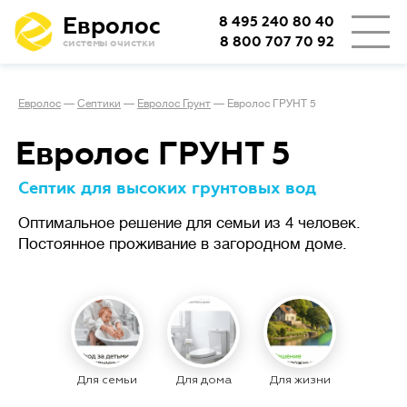
Евролос
8 495 240 80 40
8 800 707 70 92
системы очистки
👨‍👩‍👦
Количество проживающих
Евролос
—
Септики
—
Евролос Грунт
—
Евролос ГРУНТ 5
🏡
Тип проживания
Евролос ГРУНТ 5
Септик для высоких грунтовых вод
Определяет режим работы
Оптимальное решение для семьи из 4 человек.
Сезонное
станции.
проживание
Постоянное проживание в загородном доме.
(дача или дом выходного дня)
подразумевает возможные
длительные простои
с отключением электричества,
важно, чтобы система легко
запускалась заново.
Для семьи
Для дома
Для жизни
При постоянном
проживании