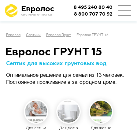
Евролос
8 495 240 80 40
8 800 707 70 92
системы очистки
👨‍👩‍👦
Количество проживающих
Евролос
—
Септики
—
Евролос Грунт
—
Евролос ГРУНТ 15
🏡
Тип проживания
Евролос ГРУНТ 15
Септик для высоких грунтовых вод
Определяет режим работы
Оптимальное решение для семьи из 13 человек.
Сезонное
станции.
проживание
Постоянное проживание в загородном доме.
(дача или дом выходного дня)
подразумевает возможные
длительные простои
с отключением электричества,
важно, чтобы система легко
запускалась заново.
Для семьи
Для дома
Для жизни
При постоянном
проживании