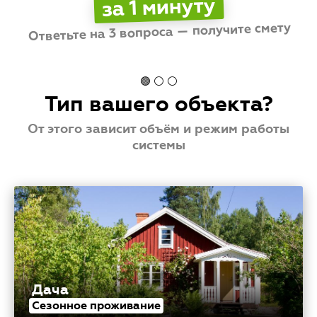
за 1 минуту
и повышенным расходам.
Ответьте на 3 вопроса — получите смету
Стоимость
💳
от
до
🟢 ⚪ ⚪
Тип вашего объекта?
От этого зависит объём и режим работы
системы
Дача
Сезонное проживание