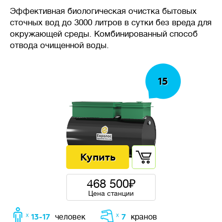
требуется стабильность
Эффективная биологическая очистка бытовых
системы очистки, даже при
сточных вод до 3000 литров в сутки без вреда для
неравномерном поступлении
окружающей среды. Комбинированный способ
стоков в течение дня.
отвода очищенной воды.
15
🦠
Очистка сточных вод
Накопительные
септики
(выгребные ямы, герметичные
резервуары) — накопление
сточных вод без очистки,
требует регулярной откачки
468 500
ассенизаторской машиной.
Цена станции
Механическая
очистка
— сточных воды осаждаются
ᕁ 13-17
ᕁ 7
человек
кранов