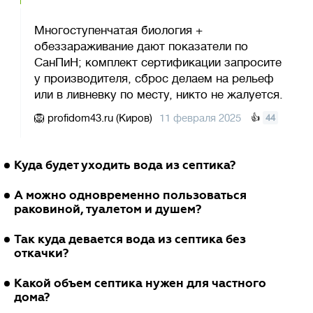
Многоступенчатая биология +
обеззараживание дают показатели по
СанПиН; комплект сертификации запросите
у производителя, сброс делаем на рельеф
или в ливневку по месту, никто не жалуется.
🦁
profidom43.ru (Киров)
11 февраля 2025
👍
44
Куда будет уходить вода из септика?
🐶
Ольга Б.
2 июня 2024
Ответить
А можно одновременно пользоваться
Евролос Грунт
раковиной, туалетом и душем?
🐠
Валентина П.
Очищенную воду можно отводить прямо на
19 декабря 2022
Ответить
Так куда девается вода из септика без
Евролос Грунт
участок. Многоступенчатая технология
откачки?
обеспечивает глубокую биологическую
🐨
Алексей Попов
Конечно. Благодаря большой приемной
22 ноября 2021
Ответить
Какой объем септика нужен для частного
очистку до уровня технической воды без
Евролос Грунт
камере (первичный отстойник) и
дома?
цвета и запаха, а после обеззараживания её
производительной системе циркуляции