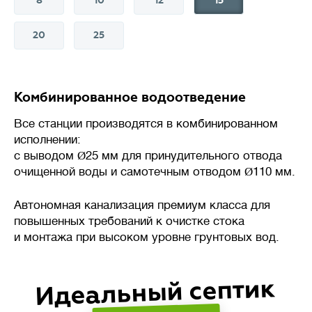
8
10
12
15
20
25
💪
Производительность
л/сутки
Комбинированное водоотведение
Объем сточных вод, который
Все станции производятся в комбинированном
станция биологической очистки
исполнении:
(септик) способна переработать
с выводом
Ø
25 мм для принудительного отвода
за сутки без потери
очищенной воды и самотечным отводом
Ø
110 мм.
эффективности.
Автономная канализация премиум класса для
Важно подбирать систему
повышенных требований к очистке стока
с учетом реального
и монтажа при высоком уровне грунтовых вод.
водопотребления: недостаток
приведет к перегрузке,
Идеальный септик
а избыточная мощность –
к нарушению работы биофлоры