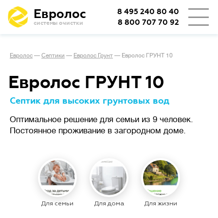
Евролос
8 495 240 80 40
8 800 707 70 92
системы очистки
👨‍👩‍👦
Количество проживающих
Евролос
—
Септики
—
Евролос Грунт
—
Евролос ГРУНТ 10
🏡
Тип проживания
Евролос ГРУНТ 10
Септик для высоких грунтовых вод
Определяет режим работы
Оптимальное решение для семьи из 9 человек.
Сезонное
станции.
проживание
Постоянное проживание в загородном доме.
(дача или дом выходного дня)
подразумевает возможные
длительные простои
с отключением электричества,
важно, чтобы система легко
запускалась заново.
Для семьи
Для дома
Для жизни
При постоянном
проживании