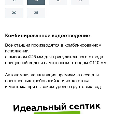
8
10
12
15
20
25
💪
Производительность
л/сутки
Комбинированное водоотведение
Объем сточных вод, который
Все станции производятся в комбинированном
станция биологической очистки
исполнении:
(септик) способна переработать
с выводом
Ø
25 мм для принудительного отвода
за сутки без потери
очищенной воды и самотечным отводом
Ø
110 мм.
эффективности.
Автономная канализация премиум класса для
Важно подбирать систему
повышенных требований к очистке стока
с учетом реального
и монтажа при высоком уровне грунтовых вод.
водопотребления: недостаток
приведет к перегрузке,
Идеальный септик
а избыточная мощность –
к нарушению работы биофлоры