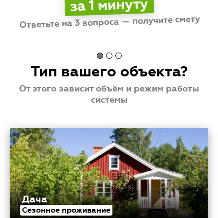
за 1 минуту
и повышенным расходам.
Ответьте на 3 вопроса — получите смету
Стоимость
💳
от
до
🟢 ⚪ ⚪
Тип вашего объекта?
От этого зависит объём и режим работы
системы
Дача
Сезонное проживание