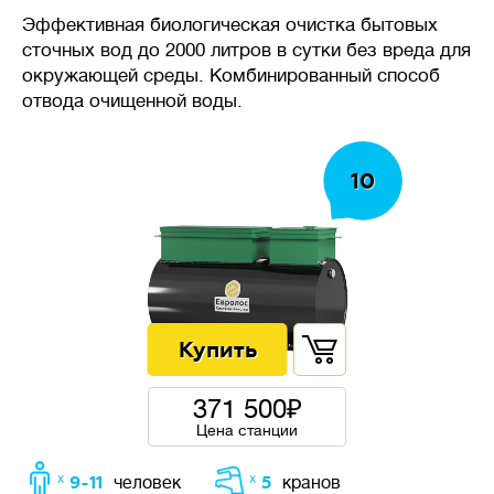
требуется стабильность
Эффективная биологическая очистка бытовых
системы очистки, даже при
сточных вод до 2000 литров в сутки без вреда для
неравномерном поступлении
окружающей среды. Комбинированный способ
стоков в течение дня.
отвода очищенной воды.
10
🦠
Очистка сточных вод
Накопительные
септики
(выгребные ямы, герметичные
резервуары) — накопление
сточных вод без очистки,
требует регулярной откачки
371 500
ассенизаторской машиной.
Цена станции
Механическая
очистка
— сточных воды осаждаются
ᕁ 9-11
ᕁ 5
человек
кранов