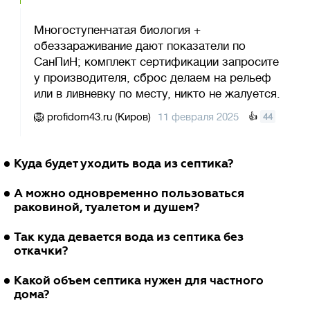
Многоступенчатая биология +
обеззараживание дают показатели по
СанПиН; комплект сертификации запросите
у производителя, сброс делаем на рельеф
или в ливневку по месту, никто не жалуется.
🦁
profidom43.ru (Киров)
11 февраля 2025
👍
44
Куда будет уходить вода из септика?
🐶
Ольга Б.
2 июня 2024
Ответить
А можно одновременно пользоваться
Евролос Грунт
раковиной, туалетом и душем?
🐠
Валентина П.
Очищенную воду можно отводить прямо на
19 декабря 2022
Ответить
Так куда девается вода из септика без
Евролос Грунт
участок. Многоступенчатая технология
откачки?
обеспечивает глубокую биологическую
🐨
Алексей Попов
Конечно. Благодаря большой приемной
22 ноября 2021
Ответить
Какой объем септика нужен для частного
очистку до уровня технической воды без
Евролос Грунт
камере (первичный отстойник) и
дома?
цвета и запаха, а после обеззараживания её
производительной системе циркуляции