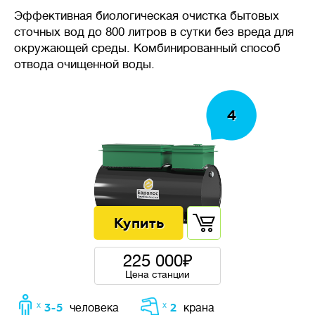
требуется стабильность
Эффективная биологическая очистка бытовых
системы очистки, даже при
сточных вод до 800 литров в сутки без вреда для
неравномерном поступлении
окружающей среды. Комбинированный способ
стоков в течение дня.
отвода очищенной воды.
4
🦠
Очистка сточных вод
Накопительные
септики
(выгребные ямы, герметичные
резервуары) — накопление
сточных вод без очистки,
требует регулярной откачки
225 000
ассенизаторской машиной.
Цена станции
Механическая
очистка
— сточных воды осаждаются
ᕁ 3-5
ᕁ 2
человека
крана