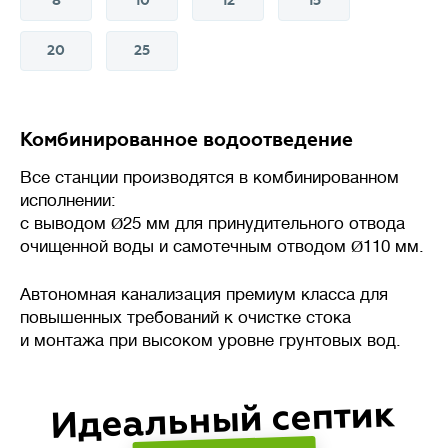
8
10
12
15
20
25
💪
Производительность
л/сутки
Комбинированное водоотведение
Объем сточных вод, который
Все станции производятся в комбинированном
станция биологической очистки
исполнении:
(септик) способна переработать
с выводом
Ø
25 мм для принудительного отвода
за сутки без потери
очищенной воды и самотечным отводом
Ø
110 мм.
эффективности.
Автономная канализация премиум класса для
Важно подбирать систему
повышенных требований к очистке стока
с учетом реального
и монтажа при высоком уровне грунтовых вод.
водопотребления: недостаток
приведет к перегрузке,
Идеальный септик
а избыточная мощность –
к нарушению работы биофлоры