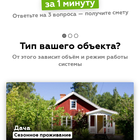
за 1 минуту
и повышенным расходам.
Ответьте на 3 вопроса — получите смету
Стоимость
💳
от
до
🟢 ⚪ ⚪
Тип вашего объекта?
От этого зависит объём и режим работы
системы
Дача
Сезонное проживание