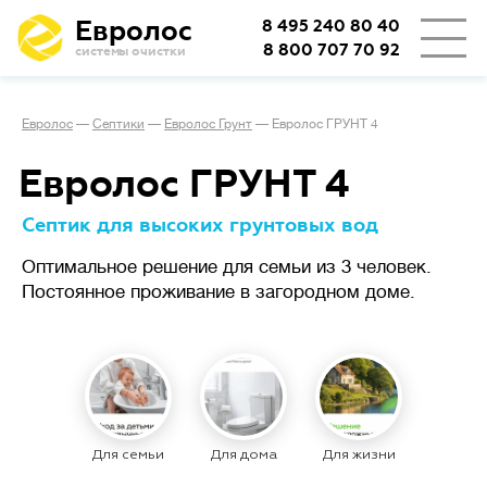
Евролос
8 495 240 80 40
8 800 707 70 92
системы очистки
👨‍👩‍👦
Количество проживающих
Евролос
—
Септики
—
Евролос Грунт
—
Евролос ГРУНТ 4
🏡
Тип проживания
Евролос ГРУНТ 4
Септик для высоких грунтовых вод
Определяет режим работы
Оптимальное решение для семьи из 3 человек.
Сезонное
станции.
проживание
Постоянное проживание в загородном доме.
(дача или дом выходного дня)
подразумевает возможные
длительные простои
с отключением электричества,
важно, чтобы система легко
запускалась заново.
Для семьи
Для дома
Для жизни
При постоянном
проживании