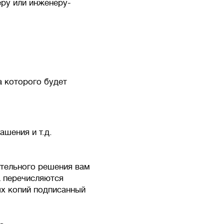
ру или инженеру-
а которого будет
ашения и т.д.
ительного решения вам
а перечисляются
х копий подписанный