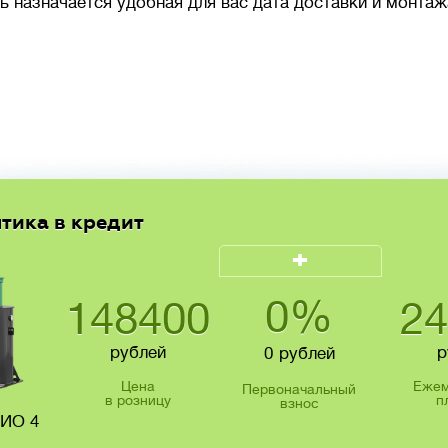
ь назначается удобная для вас дата доставки и монтаж
птика в кредит
+
0
%
148400
2
рублей
р
0
рублей
Цена
Ежем
Первоначальный
в розницу
п
взнос
БИО 4