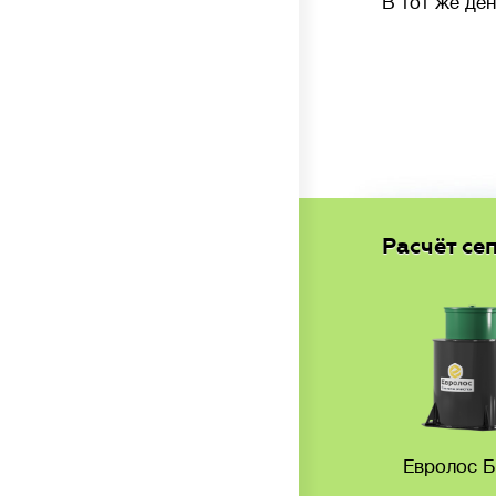
В тот же ден
Расчёт се
Евролос 