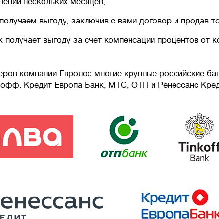
ечении нескольких месяцев;
получаем выгоду, заключив с вами договор и продав т
к получает выгоду за счет компенсации процентов от к
еров компании Евролос многие крупные российские бан
ькофф, Кредит Европа Банк, МТС, ОТП и Ренессанс Кред