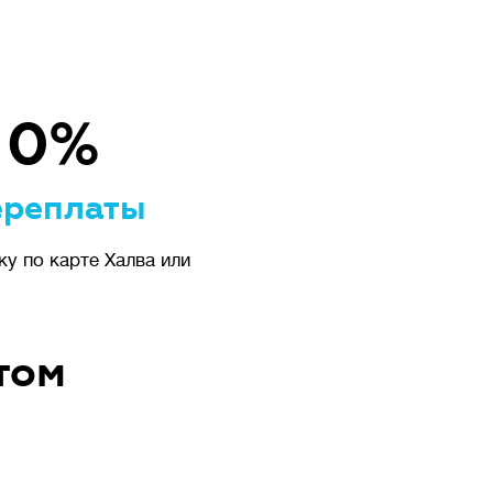
 0%
ереплаты
ку по карте Халва или
том