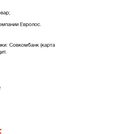
овар;
омпании Евролос.
ки: Совкомбанк (карта
ит.