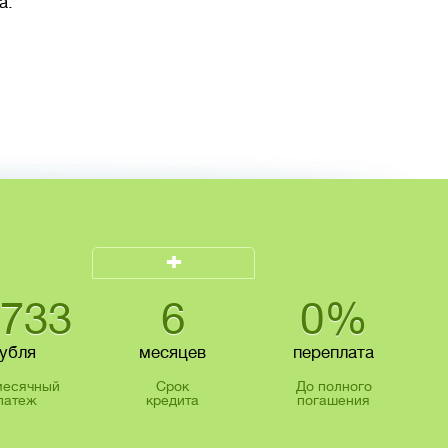
а.
+
4733
6
0%
убля
месяцев
переплата
есячный
Срок
До полного
латеж
кредита
погашения