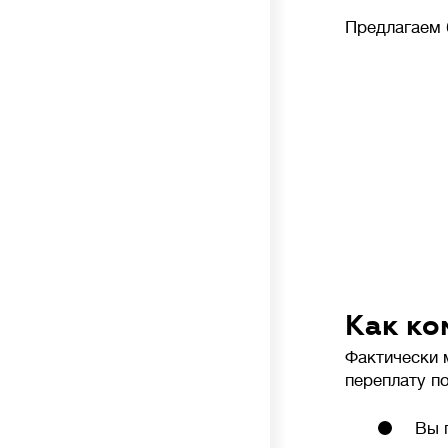
анаэробное и аэробное (кислородное)
Предлагаем 
разложение отходов бактериями. Биофильтры
и аэротанки повышают уровень очистки до 95-
98%. Очищенная вода на выходе без цвета
и запаха, доочистка не требуется.
💪
Производительность
л/сутки
Объем сточных вод, который станция
биологической очистки (септик) способна
Как ко
переработать за сутки без потери
эффективности.
Фактически 
переплату п
Важно подбирать систему с учетом реального
водопотребления: недостаток приведет
Вы 
к перегрузке, а избыточная мощность –