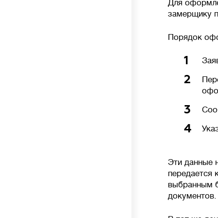
Для оформле
замерщику п
Порядок офо
1
Зая
2
Пер
офо
3
Соо
4
Ука
Эти данные 
передается 
выбранным б
документов.