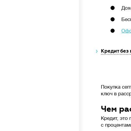
Дох
Бес
🦠
Очистка сточных вод
Офо
Кредит без
Накопительные
септики (выгребные ямы,
герметичные резервуары) — накопление
сточных вод без очистки, требует регулярной
откачки ассенизаторской машиной.
Механическая
очистка — сточных воды
Покупка сеп
осаждаются в нескольких камерах септика,
ключ в расср
происходит разложение твердых отходов
анаэробными (бескислородными) бактериями.
На выходе требуются дополнительные
Чем ра
фильтры или поля фильтрации грунтом.
Кредит, это
Септики с биофильтром и станции глубокой
с процентами
биологической очистки
— механическое