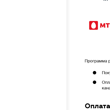
Программа р
Пок
Опл
кан
Оплата