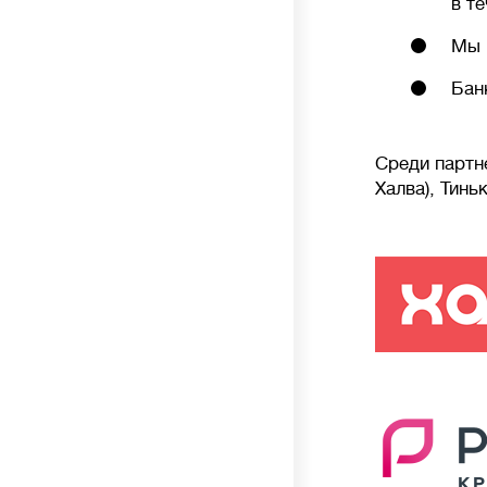
в т
к нарушению работы биофлоры и повышенным
расходам.
Мы 
Бан
Стоимость
💳
от
до
Среди партн
Халва), Тин