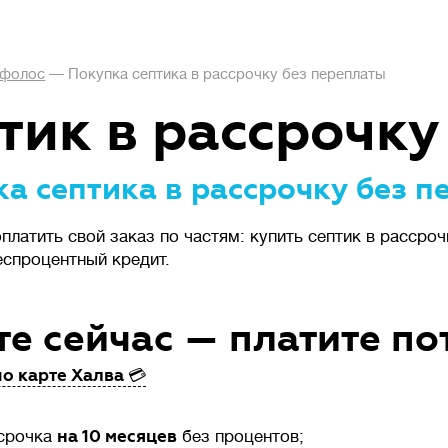
фолос
—
Покупка септика в рассрочку без переплаты
тик в рассрочку
а септика в рассрочку без п
латить свой заказ по частям: купить септик в рассроч
спроцентный кредит.
и
те сейчас — платите по
о карте Халва 💳
на 10 месяцев
срочка
без процентов;