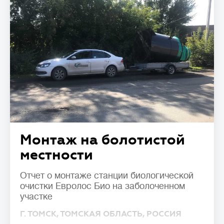
потери эффективности.
Важно подбирать систему с учетом
реального водопотребления: недостаток
приведет к перегрузке, а избыточная
мощность – к нарушению работы
биофлоры и повышенным расходам.
Стоимость
💳
от
до
Монтаж на болотистой
местности
Отчет о монтаже станции биологической
очистки Евролос Био на заболоченном
участке
Г. ТОМСК, ТОМСКАЯ ОБЛАСТЬ, РОССИЯ