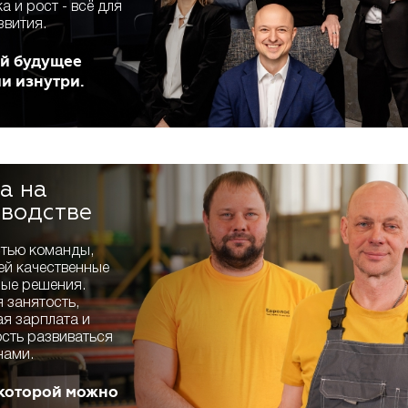
 и рост - всё для
звития.
й будущее
и изнутри.
а на
водстве
стью команды,
й качественные
ые решения.
 занятость,
ая зарплата и
сть развиваться
нами.
 которой можно