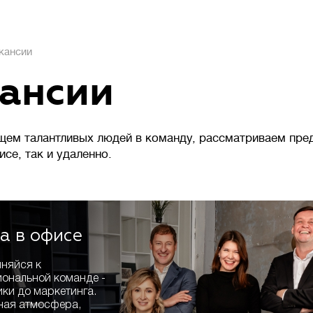
кансии
ансии
щем талантливых людей в команду, рассматриваем пре
се, так и удаленно.
и
а в офисе
няйся к
ональной команде -
ики до маркетинга.
ая атмосфера,