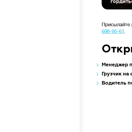
гордить
анаэробное и аэробное (кислородное)
разложение отходов бактериями. Биофильтры
и аэротанки повышают уровень очистки до 95-
98%. Очищенная вода на выходе без цвета
Присылайте 
и запаха, доочистка не требуется.
698-95-61
.
Откр
💪
Производительность
л/сутки
Менеджер 
Грузчик на 
Объем сточных вод, который станция
Водитель п
биологической очистки (септик) способна
переработать за сутки без потери
эффективности.
Важно подбирать систему с учетом реального
водопотребления: недостаток приведет
к перегрузке, а избыточная мощность –