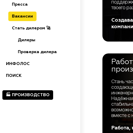
поддержка
Пресса
твоего ра
Вакансии
Создава
🦠
Очистка сточных вод
компани
Стать дилером 🚀
Дилеры
Проверка дилера
Накопительные
септики (выгребные ямы,
Работ
герметичные резервуары) — накопление
ИНФОЛОС
сточных вод без очистки, требует регулярной
произ
откачки ассенизаторской машиной.
ПОИСК
Стань ча
Механическая
очистка — сточных воды
создающе
осаждаются в нескольких камерах септика,
инженерн
🏭 ПРОИЗВОДСТВО
происходит разложение твердых отходов
Надёжная
анаэробными (бескислородными) бактериями.
стабильн
На выходе требуются дополнительные
возможно
фильтры или поля фильтрации грунтом.
вместе с 
Септики с биофильтром и станции глубокой
Работа,
биологической очистки
— механическое