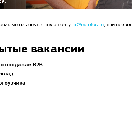
ся.
резюме на электронную почту
hr@eurolos.ru
, или позво
ытые вакансии
по продажам B2B
склад
огрузчика