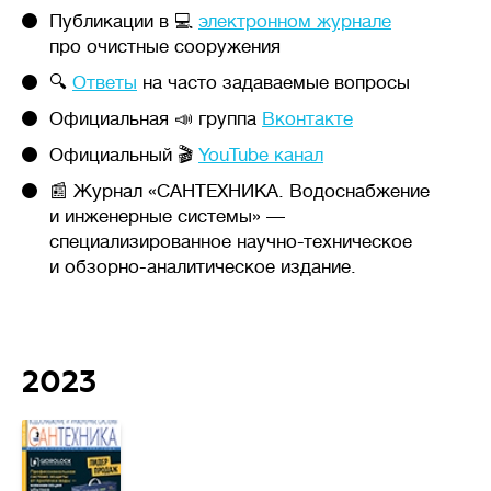
в нескольких камерах септика,
Публикации в 💻
электронном журнале
происходит разложение
про очистные сооружения
твердых отходов
анаэробными
🔍
Ответы
на часто задаваемые вопросы
(бескислородными)
Официальная 📣 группа
Вконтакте
бактериями. На выходе
требуются дополнительные
Официальный 🎬
YouTube канал
фильтры или поля фильтрации
📰 Журнал «САНТЕХНИКА. Водоснабжение
грунтом.
и инженерные системы» —
Септики с биофильтром и
специализированное научно-техническое
станции глубокой
и обзорно-аналитическое издание.
биологической очистки
— механическое анаэробное
и аэробное (кислородное)
разложение отходов
бактериями. Биофильтры и
2023
аэротанки повышают уровень
очистки до 95-98%.
Очищенная вода на выходе
без цвета и запаха, доочистка
не требуется.