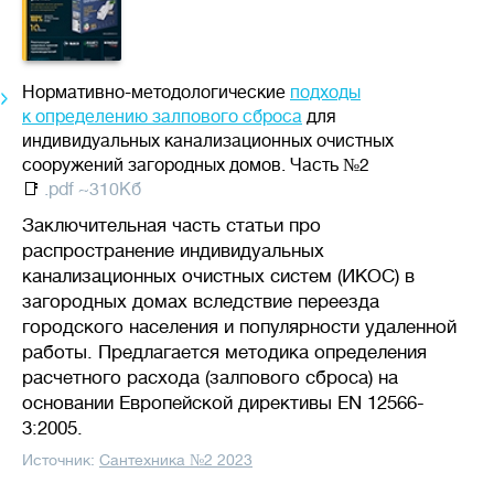
💪
Производительность
л/сутки
Нормативно-методологические
подходы
к определению залпового сброса
для
индивидуальных канализационных очистных
сооружений загородных домов. Часть №2
📑
.pdf ~310Кб
Объем сточных вод, который
станция биологической очистки
Заключительная часть статьи про
(септик) способна переработать
распространение индивидуальных
за сутки без потери
канализационных очистных систем (ИКОС) в
эффективности.
загородных домах вследствие переезда
городского населения и популярности удаленной
Важно подбирать систему
работы. Предлагается методика определения
с учетом реального
расчетного расхода (залпового сброса) на
водопотребления: недостаток
основании Европейской директивы EN 12566-
приведет к перегрузке,
3:2005.
а избыточная мощность –
Источник:
Сантехника №2 2023
к нарушению работы биофлоры