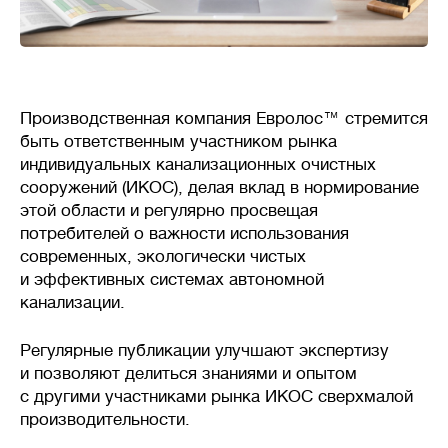
требуется стабильность
системы очистки, даже при
неравномерном поступлении
стоков в течение дня.
Производственная компания Евролос™ стремится
быть ответственным участником рынка
индивидуальных канализационных очистных
🦠
Очистка сточных вод
сооружений (ИКОС), делая вклад в нормирование
этой области и регулярно просвещая
потребителей о важности использования
современных, экологически чистых
Накопительные
септики
и эффективных системах автономной
(выгребные ямы, герметичные
канализации.
резервуары) — накопление
сточных вод без очистки,
Регулярные публикации улучшают экспертизу
требует регулярной откачки
и позволяют делиться знаниями и опытом
ассенизаторской машиной.
с другими участниками рынка ИКОС сверхмалой
Механическая
очистка
производительности.
— сточных воды осаждаются