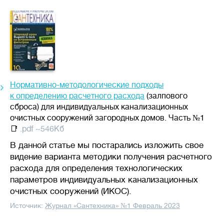
и повышенным расходам.
Стоимость
💳
от
до
Нормативно-методологические подходы
к определению расчетного расхода
(залпового
сброса) для индивидуальных канализационных
очистных сооружений загородных домов. Часть №1
📑
.pdf ~546Кб
В данной статье мы постарались изложить свое
видение варианта методики получения расчетного
расхода для определения технологических
параметров индивидуальных канализационных
очистных сооружений (ИКОС).
Источник:
Журнал «Сантехника» №1 Февраль 2023