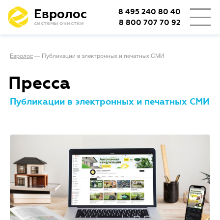
Евролос
8 495 240 80 40
8 800 707 70 92
системы очистки
👨‍👩‍👦
Количество проживающих
Евролос
—
Публикации в электронных и печатных СМИ
🏡
Тип проживания
Пресса
Публикации в электронных и печатных СМИ
Определяет режим работы
Сезонное
станции.
проживание
(дача или дом выходного дня)
подразумевает возможные
длительные простои
с отключением электричества,
важно, чтобы система легко
запускалась заново.
При постоянном
проживании