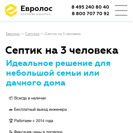
Евролос
8 495 240 80 40
8 800 707 70 92
системы очистки
🏡
Тип проживания
Евролос
—
Септики
—
Септик на 3 человека
Постоянное
Септик на 3 человека
Сезонное
Идеальное решение для
небольшой семьи или
🦠
Очистка сточных вод
дачного дома
Биологическая
📦 Всегда в наличии
Механическая
🚗 Бесплатный выезд инженера
🏆 Работаем с 2014 года
Стоимость
💳
📝 Фиксация цены в договоре