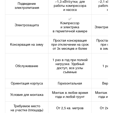
~1,3 кВт/сутки, для
~2,1 кВт/
Подведение
работы компрессора
работы д
электропитания
и насоса
нас
✅
Компрессор
Электрозащита
и электрика
Электрика в
в герметичной камере
Простая консервация
Простая к
Консервация на зиму
при отключении на срок
при отк
от 3х месяцев и более
в зимни
1 раз в год при полной
нагрузке. Удобный
Обслуживание
1 раз в
доступ, все узлы
съёмные
Ориентация корпуса
Горизонтальная
Вертик
Монтаж в любое время
Монтаж в л
Условия для монтажа
года и любой грунт
года и лю
Требуемое место
От 2,5 кв. метров
От 2х кв
на участке (площадь)