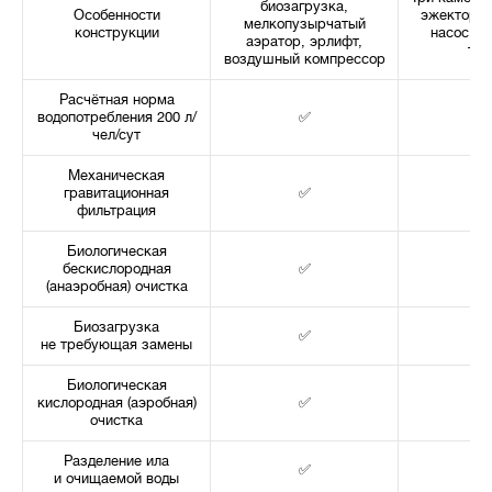
биозагрузка,
Особенности
эжекторна
мелкопузырчатый
конструкции
насос ци
аэратор, эрлифт,
тай
воздушный компрессор
Расчётная норма
водопотребления 200 л/
✅
чел/сут
Механическая
гравитационная
✅
фильтрация
Биологическая
бескислородная
✅
(анаэробная) очистка
Биозагрузка
✅
не требующая замены
Биологическая
кислородная (аэробная)
✅
очистка
Разделение ила
✅
и очищаемой воды