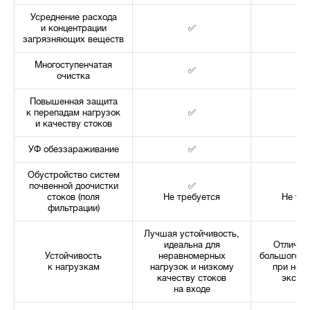
Усреднение расхода
и концентрации
✅
загрязняющих веществ
Многоступенчатая
✅
очистка
Повышенная защита
к перепадам нагрузок
✅
и качеству стоков
УФ обеззараживание
✅
Обустройство систем
почвенной доочистки
✅
стоков (поля
Не требуется
Не тре
фильтрации)
Лучшая устойчивость,
идеальна для
Отличная
Устойчивость
неравномерных
большого о
к нагрузкам
нагрузок и низкому
при непо
качеству стоков
эксплу
на входе