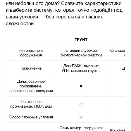
или небольшого дома? Сравните характеристики
и выберите систему, которая точно подойдёт под
ваши условия — без переплаты и лишних
сложностей.
ГРУНТ
Б
Тип очистного
Станции глубокой
Станции би
сооружения
биологической очистки
очи
Дом ПМЖ, высокие
Назначение
Дача
УГВ, сложные грунты
Дача, сезонное
проживание,
❌
непостоянное, наездами
Постоянное
✅
проживание, ПМЖ дом
Особо сложные условия
✅
Семь камер, погружная
Три камеры,