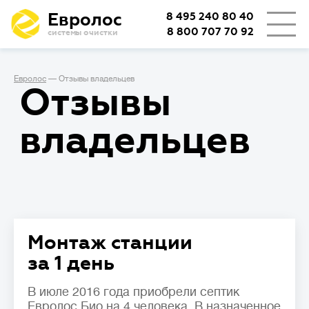
Евролос
8 495 240 80 40
8 800 707 70 92
системы очистки
👨‍👩‍👦
Количество проживающих
Евролос
—
Отзывы владельцев
Отзывы
🏡
Тип проживания
Определяет режим работы станции.
владельцев
Сезонное
проживание (дача или дом
выходного дня) подразумевает
возможные длительные простои
с отключением электричества, важно,
чтобы система легко запускалась
заново.
Монтаж станции
При постоянном
проживании
за 1 день
требуется стабильность системы
очистки, даже при неравномерном
В июле 2016 года приобрели септик
поступлении стоков в течение дня.
Евролос Био на 4 человека. В назначенное