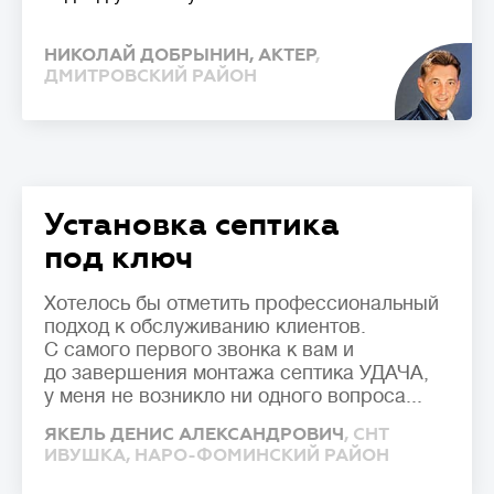
потери эффективности.
НИКОЛАЙ ДОБРЫНИН, АКТЕР
,
Важно подбирать систему с учетом
ДМИТРОВСКИЙ РАЙОН
реального водопотребления: недостаток
приведет к перегрузке, а избыточная
мощность – к нарушению работы
биофлоры и повышенным расходам.
Установка септика
Стоимость
💳
от
до
под ключ
Хотелось бы отметить профессиональный
подход к обслуживанию клиентов.
С самого первого звонка к вам и
до завершения монтажа септика УДАЧА,
у меня не возникло ни одного вопроса...
ЯКЕЛЬ ДЕНИС АЛЕКСАНДРОВИЧ
, СНТ
ИВУШКА, НАРО-ФОМИНСКИЙ РАЙОН