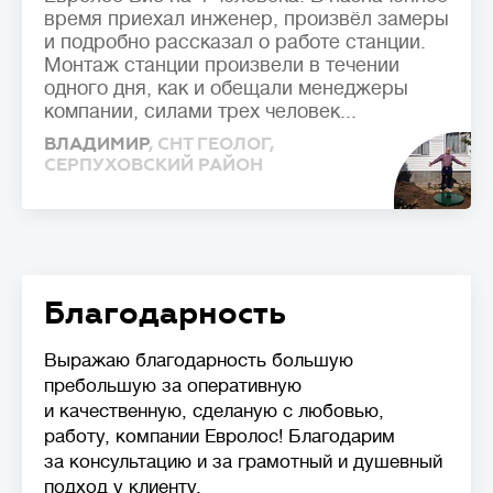
время приехал инженер, произвёл замеры
🦠
Очистка сточных вод
и подробно рассказал о работе станции.
Монтаж станции произвели в течении
Накопительные
септики (выгребные ямы,
одного дня, как и обещали менеджеры
герметичные резервуары) — накопление
сточных вод без очистки, требует регулярной
компании, силами трех человек...
откачки ассенизаторской машиной.
Механическая
очистка — сточных воды
ВЛАДИМИР
, СНТ ГЕОЛОГ,
осаждаются в нескольких камерах септика,
СЕРПУХОВСКИЙ РАЙОН
происходит разложение твердых отходов
анаэробными (бескислородными)
бактериями. На выходе требуются
дополнительные фильтры или поля
фильтрации грунтом.
Септики с биофильтром и станции глубокой
биологической очистки
— механическое
анаэробное и аэробное (кислородное)
Благодарность
разложение отходов бактериями.
Биофильтры и аэротанки повышают уровень
очистки до 95-98%. Очищенная вода
на выходе без цвета и запаха, доочистка
Выражаю благодарность большую
не требуется.
пребольшую за оперативную
💪
Производительность
л/сутки
и качественную, сделаную с любовью,
Объем сточных вод, который станция
работу, компании Евролос! Благодарим
биологической очистки (септик)
за консультацию и за грамотный и душевный
способна переработать за сутки без
подход у клиенту.