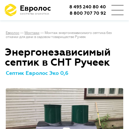
Евролос
8 495 240 80 40
8 800 707 70 92
системы очистки
Евролос
—
Монтажи
—
Монтаж энергонезависимого септика без
откачки для дачи в садовом товариществе Ручеек
Энергонезависимый
септик в СНТ Ручеек
Септик Евролос Эко 0,6