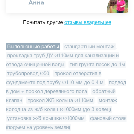
Анна
Почитать другие
отзывы владельцев
Выполненные работы
:
стандартный монтаж
,
прокладка труб ДУ Ø110мм для канализации и
отвода очищенной воды
,
тип грунта песок до 1м
,
трубопровод Ø50
,
прокол отверстия в
фундаменте под трубу Ø110 мм до 0.4 м
,
подвод
в дом + прокол деревянного пола
,
обратный
клапан
,
прокол ЖБ кольца Ø110мм
,
монтаж
колодца из ж/б колец Ø1000мм (до 3 колец)
,
установка ж/б крышки Ø1000мм
,
фановый стояк
(подъем на уровень земли)