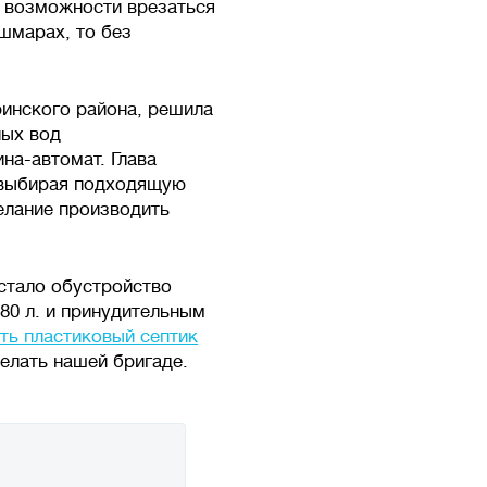
т возможности врезаться
шмарах, то без
ринского района, решила
ных вод
ина-автомат. Глава
х выбирая подходящую
елание производить
стало обустройство
80 л. и принудительным
ть пластиковый септик
елать нашей бригаде.