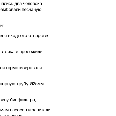
нялись два человека.
трамбовали песчаную
и;
вня входного отверстия.
 стояка и проложили
а и герметизировали
апорную трубу Ø25мм.
рзину биофильтра;
мам насосов и запитали
 включения