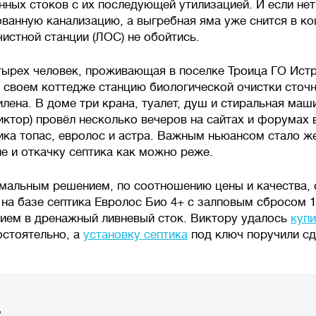
нных стоков с их последующей утилизацией. И если не
ованную канализацию, а выгребная яма уже снится в ко
чистной станции (ЛОС) не обойтись.
тырех человек, проживающая в поселке Троица ГО Ист
в своем коттедже станцию биологической очистки сточ
лена. В доме три крана, туалет, душ и стиральная маш
иктор) провёл несколько вечеров на сайтах и форума
ика топас, евролос и астра. Важным ньюансом стало ж
е и откачку септика как можно реже.
имальным решением, по соотношению цены и качества, 
 на базе септика Евролос Био 4+ с залповым сбросом 1
ием в дренажный ливневый сток. Виктору удалось
купи
остоятельно, а
установку септика
под ключ поручили сд
а