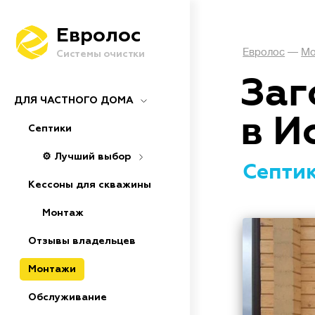
Евролос
Евролос
—
Мо
Системы очистки
Заг
ДЛЯ ЧАСТНОГО ДОМА
в И
Септики
⚙️ Лучший выбор
Септик
Кессоны для скважины
Монтаж
Отзывы владельцев
Монтажи
Обслуживание