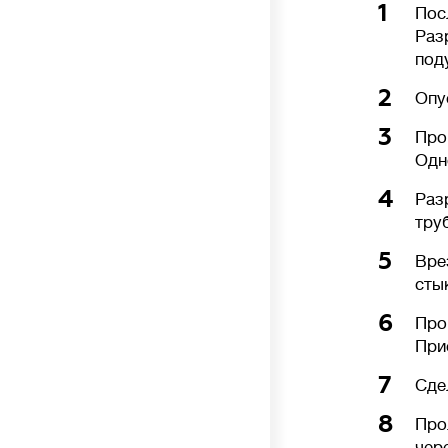
1
Пос
Раз
под
2
Опу
3
Про
Одн
4
Раз
тру
5
Вре
сты
6
Про
При
7
Сде
8
Про
чер