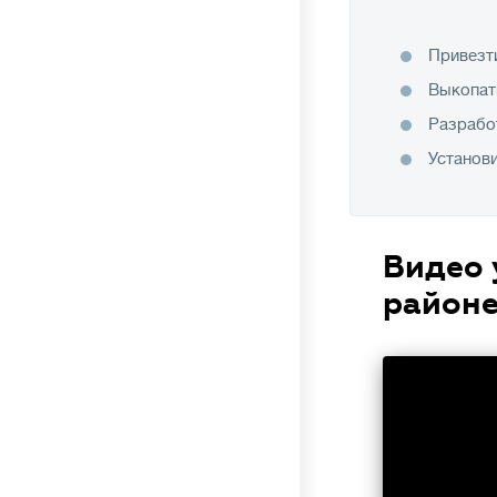
Привезти
Выкопат
Разрабо
Установи
Видео 
район