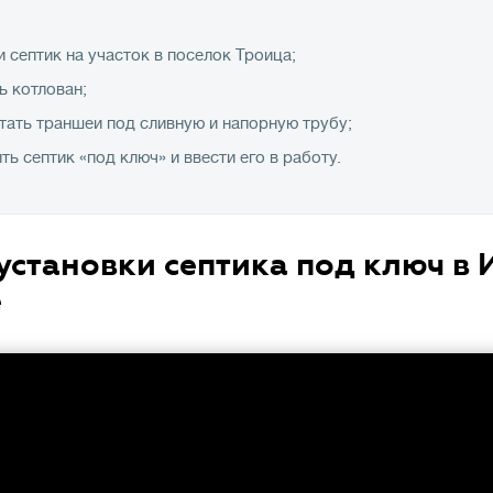
 септик на участок в поселок Троица;
ь котлован;
тать траншеи под сливную и напорную трубу;
ть септик «под ключ» и ввести его в работу.
установки септика под ключ в 
е