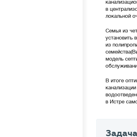
канализацио
в централиз
локальной о
Семья из че
установить 
из полипропи
семейства(В
модель септ
обслуживани
В итоге опт
канализации
водоотведен
в Истре сам
Задач