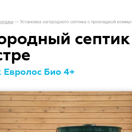
нтажи
—
Установка загородного септика с прокладкой комму
ородный септик
стре
 Евролос Био 4+