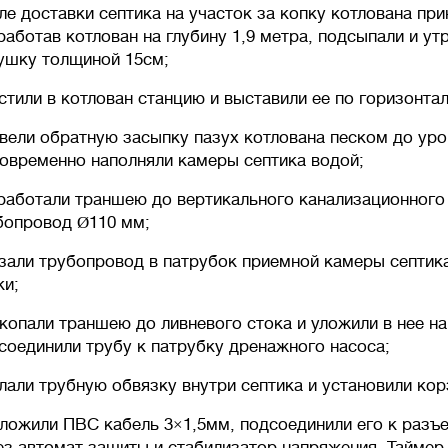
ле доставки септика на участок за копку котлована при
работав котлован на глубину 1,9 метра, подсыпали и у
ушку толщиной 15см;
стили в котлован станцию и выставили ее по горизонтал
вели обратную засыпку пазух котлована песком до уро
овременно наполняли камеры септика водой;
работали траншею до вертикального канализационного
бопровод Ø110 мм;
зали трубопровод в патрубок приемной камеры септик
ки;
копали траншею до ливневого стока и уложили в нее н
соединили трубу к патрубку дренажного насоса;
лали трубную обвязку внутри септика и установили ко
ложили ПВС кабель 3×1,5мм, подсоединили его к разъе
ез автомат защиты и стабилизатор напряжения. Таймер