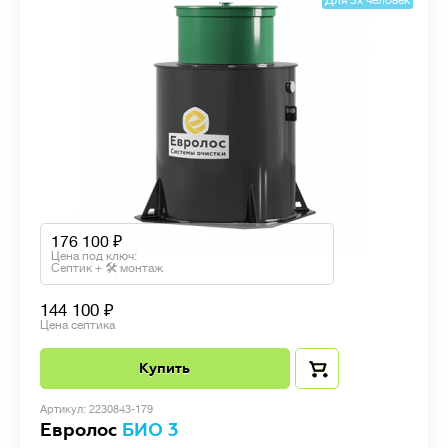
Для 3х человек
176 100
Цена под ключ:
Септик + 🛠 монтаж
144 100
Цена септика
Купить
Артикул: 2230843-179
Евролос
БИО 3