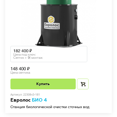
182 400
Цена под ключ:
Септик + 🛠 монтаж
148 400
Цена септика
Купить
Артикул: 2230843-181
Евролос
БИО 4
Станция биологической очистки сточных вод