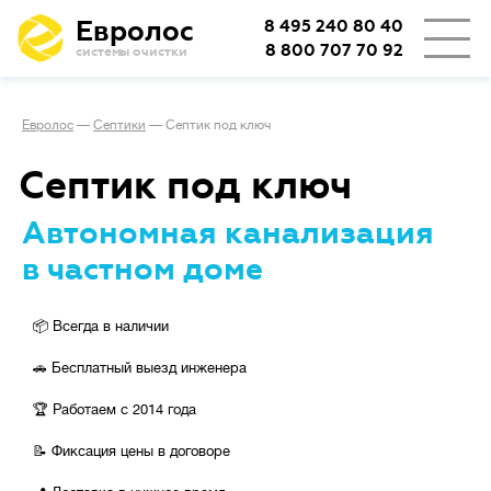
Евролос
8 495 240 80 40
8 800 707 70 92
системы очистки
👨‍👩‍👦
Количество проживающих
Евролос
—
Септики
—
Септик под ключ
3
4
5
6
8
10
12
Септик под ключ
15
20
25
30
Автономная канализация
в частном доме
🏡
Тип проживания
📦 Всегда в наличии
Постоянное
🚗 Бесплатный выезд инженера
Сезонное
🏆 Работаем с 2014 года
📝 Фиксация цены в договоре
🦠
Очистка сточных вод