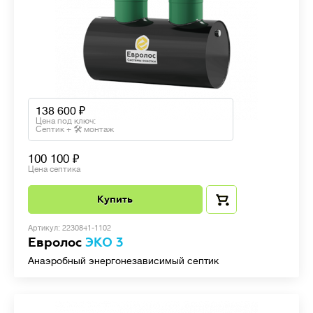
138 600
Цена под ключ:
Септик + 🛠 монтаж
100 100
Цена септика
Купить
Артикул: 2230841-1102
Евролос
ЭКО 3
Анаэробный энергонезависимый септик