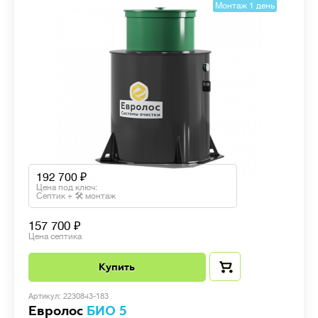
Монтаж 1 день
192 700
Цена под ключ:
Септик + 🛠 монтаж
157 700
Цена септика
Купить
Артикул: 2230843-183
Евролос
БИО 5