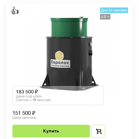
👍
Для 3х человек
4.9 ⭐️
183 500
Цена под ключ:
Септик + 🛠 монтаж
151 500
Цена септика
Купить