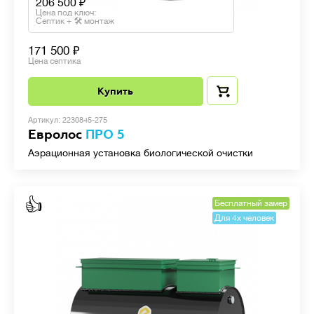
206 500
Цена под ключ:
Септик + 🛠 монтаж
171 500
Цена септика
Купить
Артикул: 2230845-275
Евролос
ПРО 5
Аэрационная установка биологической очистки
👍
Бесплатный замер
Для 4х человек