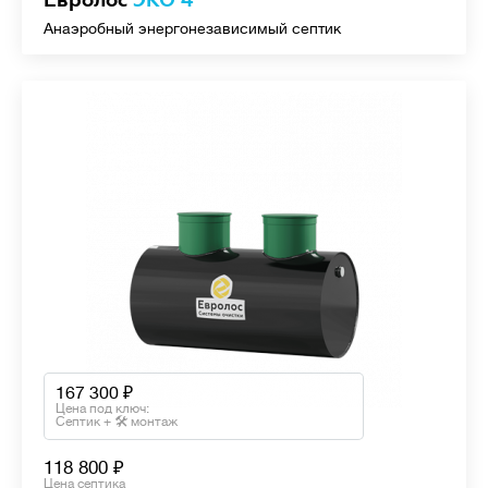
Евролос
ЭКО 4
Анаэробный энергонезависимый септик
167 300
Цена под ключ:
Септик + 🛠 монтаж
118 800
Цена септика