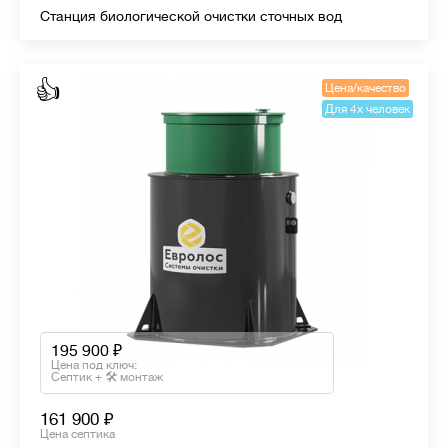
Станция биологической очистки сточных вод
👍
Цена/качество
Для 4х человек
195 900
Цена под ключ:
Септик + 🛠 монтаж
161 900
Цена септика