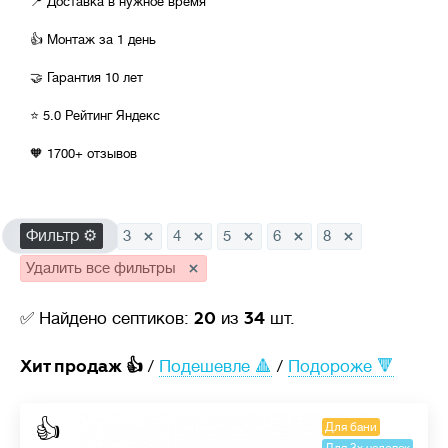
📍 Доставка в нужное время
Биологическая
👍 Монтаж за 1 день
Механическая
🤝 Гарантия 10 лет
⭐ 5.0 Рейтинг Яндекс
💪
Производительность
л/сутки
🧡 1700+ отзывов
600
800
1000
1200
1300
1600
2000
2400
3000
4000
5000
6000
Фильтр ⚙
3
4
5
6
8
Удалить все фильтры
Стоимость
💳
20
34
✅ Найдено септиков:
из
шт.
от
100 000
до
679 000
Хит продаж 👍
/
Подешевле 🔺
/
Подороже 🔻
👍
Для бани