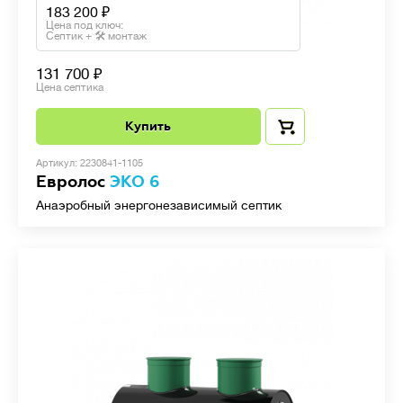
183 200
Цена под ключ:
Септик + 🛠 монтаж
131 700
Цена септика
Купить
Артикул: 2230841-1105
Евролос
ЭКО 6
Анаэробный энергонезависимый септик