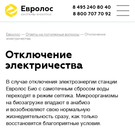
Евролос
8 495 240 80 40
8 800 707 70 92
системы очистки
👨‍👩‍👦
Количество проживающих
Евролос
—
Ответы на популярные вопросы
—
Отключение
электричества
🏡
Тип проживания
Отключение
электричества
Определяет режим работы
Сезонное
станции.
проживание
В случае отключения электроэнергии станции
(дача или дом выходного дня)
Евролос Био с самотечным сбросом воды
подразумевает возможные
переходят в режим септика. Микроорганизмы
длительные простои
на биозагрузке впадают в анабиоз
с отключением электричества,
и возобновляют свою нормальную
важно, чтобы система легко
жизнедеятельность сразу, как только
запускалась заново.
восстановятся благоприятные условия.
При постоянном
проживании