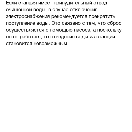
Если станция имеет принудительный отвод
требуется стабильность
очищенной воды, в случае отключения
системы очистки, даже при
электроснабжения рекомендуется прекратить
неравномерном поступлении
поступление воды. Это связано с тем, что сброс
стоков в течение дня.
осуществляется с помощью насоса, а поскольку
он не работает, то отведение воды из станции
становится невозможным.
🦠
Очистка сточных вод
Накопительные
септики
(выгребные ямы, герметичные
резервуары) — накопление
сточных вод без очистки,
требует регулярной откачки
ассенизаторской машиной.
Механическая
очистка
— сточных воды осаждаются