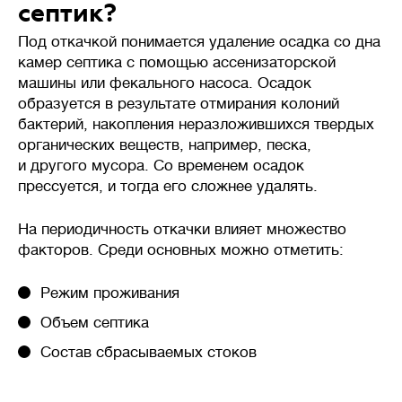
септик?
в нескольких камерах септика,
происходит разложение
Под откачкой понимается удаление осадка со дна
твердых отходов
камер септика с помощью ассенизаторской
анаэробными
машины или фекального насоса. Осадок
(бескислородными)
бактериями. На выходе
образуется в результате отмирания колоний
требуются дополнительные
бактерий, накопления неразложившихся твердых
фильтры или поля фильтрации
органических веществ, например, песка,
грунтом.
и другого мусора. Со временем осадок
прессуется, и тогда его сложнее удалять.
Септики с биофильтром и
станции глубокой
биологической очистки
На периодичность откачки влияет множество
— механическое анаэробное
факторов. Среди основных можно отметить:
и аэробное (кислородное)
разложение отходов
Режим проживания
бактериями. Биофильтры и
аэротанки повышают уровень
Объем септика
очистки до 95-98%.
Состав сбрасываемых стоков
Очищенная вода на выходе
без цвета и запаха, доочистка
не требуется.