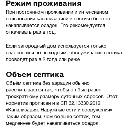
Режим проживания
При постоянном проживании и интенсивном
пользовании канализацией в септике быстро
💪
Производительность
л/сутки
накапливается осадок. Его рекомендуется
откачивать раз в год.
Если загородный дом используется только
Объем сточных вод, который
сезонно или по выходным, обслуживание септика
станция биологической очистки
проводят раз в 2 года или реже.
(септик) способна переработать
за сутки без потери
Объем септика
эффективности.
Объём септика без аэрации обычно
рассчитывается так, чтобы он был равен
Важно подбирать систему
трехкратному размеру суточных сбросов. Этот
с учетом реального
норматив прописан и в СП 32.13330.2012
водопотребления: недостаток
«Канализация. Наружные сети и сооружения».
приведет к перегрузке,
Таким образом, чем больше септик, тем
а избыточная мощность –
медленнее будет накапливаться осадок.
к нарушению работы биофлоры