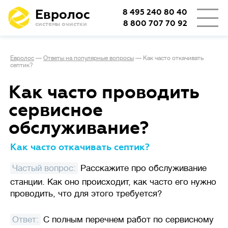
Евролос
8 495 240 80 40
8 800 707 70 92
системы очистки
👨‍👩‍👦
Количество проживающих
Евролос
—
Ответы на популярные вопросы
—
Как часто откачивать
септик?
🏡
Тип проживания
Как часто проводить
сервисное
Определяет режим работы
обслуживание?
Сезонное
станции.
проживание
(дача или дом выходного дня)
Как часто откачивать септик?
подразумевает возможные
длительные простои
Частый вопрос:
Расскажите про обслуживание
с отключением электричества,
станции. Как оно происходит, как часто его нужно
важно, чтобы система легко
проводить, что для этого требуется?
запускалась заново.
Ответ:
С полным перечнем работ по сервисному
При постоянном
проживании