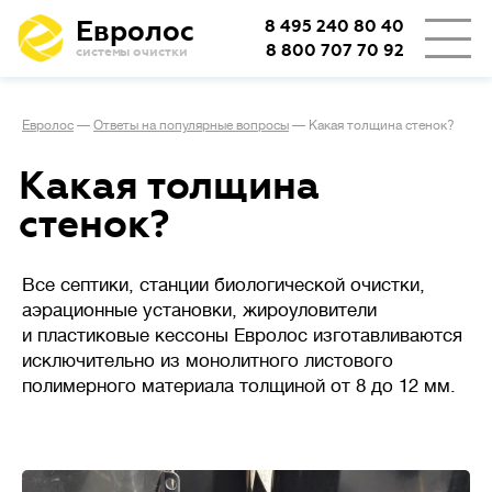
Евролос
8 495 240 80 40
8 800 707 70 92
системы очистки
👨‍👩‍👦
Количество проживающих
Евролос
—
Ответы на популярные вопросы
—
Какая толщина стенок?
🏡
Тип проживания
Какая толщина
стенок?
Определяет режим работы
Сезонное
станции.
проживание
Все септики, станции биологической очистки,
(дача или дом выходного дня)
аэрационные установки, жироуловители
подразумевает возможные
и пластиковые кессоны Евролос изготавливаются
длительные простои
исключительно из монолитного листового
с отключением электричества,
полимерного материала толщиной от 8 до 12 мм.
важно, чтобы система легко
запускалась заново.
При постоянном
проживании