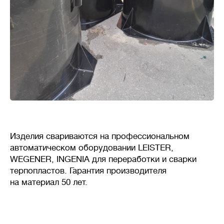
требуется стабильность
системы очистки, даже при
неравномерном поступлении
стоков в течение дня.
🦠
Очистка сточных вод
Изделия свариваются на профессиональном
Накопительные
септики
автоматическом оборудовании LEISTER,
(выгребные ямы, герметичные
WEGENER, INGENIA для переработки и сварки
резервуары) — накопление
терпопластов. Гарантия производителя
сточных вод без очистки,
требует регулярной откачки
на материал 50 лет.
ассенизаторской машиной.
Механическая
очистка
— сточных воды осаждаются