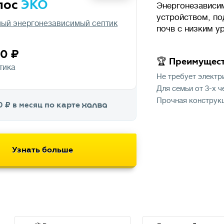
лос
ЭКО
Энергонезависи
устройством, по
ый энергонезависимый септик
почв с низким у
00
🏆 Преимущес
тика
Не требует электр
Для семьи от 3-х 
Прочная конструк
по карте
0
в месяц