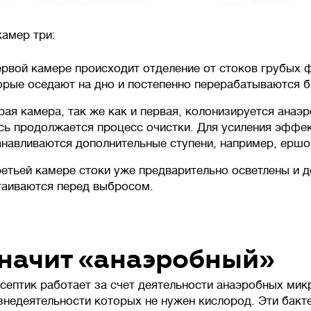
камер три:
ервой камере происходит отделение от стоков грубых 
орые оседают на дно и постепенно перерабатываются б
рая камера, так же как и первая, колонизируется анаэ
сь продолжается процесс очистки. Для усиления эффек
анавливаются дополнительные ступени, например, ершо
ретьей камере стоки уже предварительно осветлены и 
таиваются перед выбросом.
значит «анаэробный»
септик работает за счет деятельности анаэробных мик
знедеятельности которых не нужен кислород. Эти бакт