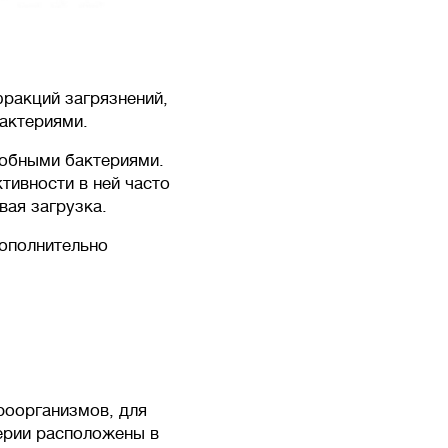
фракций загрязнений,
актериями.
робными бактериями.
тивности в ней часто
вая загрузка.
дополнительно
роорганизмов, для
ерии расположены в