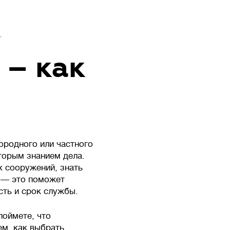
т
 – как
ородного или частного
торым знанием дела.
х сооружений, знать
ы — это поможет
сть и срок службы.
поймете, что
ем, как выбрать