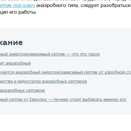
ептик под ключ
анаэробного типа, следует разобраться 
цип его работы.
жание
ный энергонезависимый септик — что это такое
чит анаэробный
ичается анаэробный энергонезависимый септик от аэробной ст
ества и недостатки анаэробных септиков
анаэробных септиков
ный септик от Евролос — почему стоит выбирать именно его