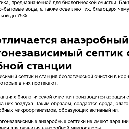
тика, предназначенной для биологической очистки. Ба
о-бытовые воды, а также осветляют их, благодаря чем
ткой до 75%.
отличается анаэробный
гонезависимый септик 
бной станции
исимый септик и станция биологической очистки в кор
которые в них протекают:
танциях биологической очистки производится аэрация с
ез них воздуха. Таким образом, создается среда, благо
обных микроорганизмов, образующих активный ил.
ргонезависимые анаэробные септики не имеют аэрации
овия для развития анаэробной микрофлоры.