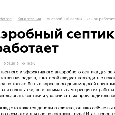
фолос
—
Канализация
—
Анаэробный септик – как он работае
эробный септик
работает
️ 19.01.2016
|
👁 16,6К
и
твенного и эффективного анаэробного септика для заг
тственная задача, к которой следует подходить с неко
ся не только быть в курсе последних моделей очистны
тва и недостатки, но и понимать сам принцип их работ
спользовать септики и увеличивать их производительно
згляд это кажется довольно сложно, однако сейчас вы 
во всем этом для вас не составит труда! Итак, перед т