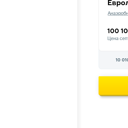
Евро
к нарушению работы биофлоры и повышенным
расходам.
Анаэробн
100 1
Стоимость
💳
Цена сеп
от
до
10 01