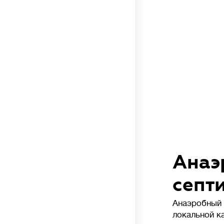
Анаэ
септи
Анаэробный 
локальной к