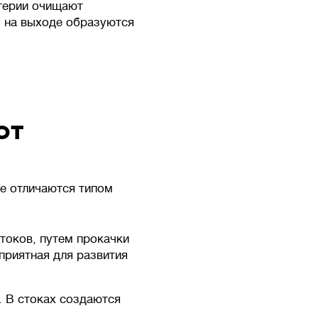
ктерии очищают
у на выходе образуются
от
не отличаются типом
токов, путем прокачки
приятная для развития
. В стоках создаются