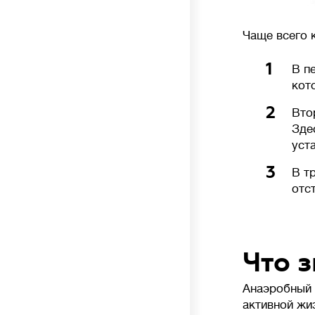
Чаще всего 
1
В п
кот
2
Вто
Зде
уст
3
В т
отс
Что 
Анаэробный 
активной жи