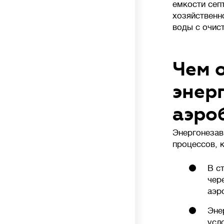
емкости сеп
хозяйственн
воды с очис
Чем 
энер
аэро
Энергонезав
процессов, 
В с
чер
аэр
Эне
усл