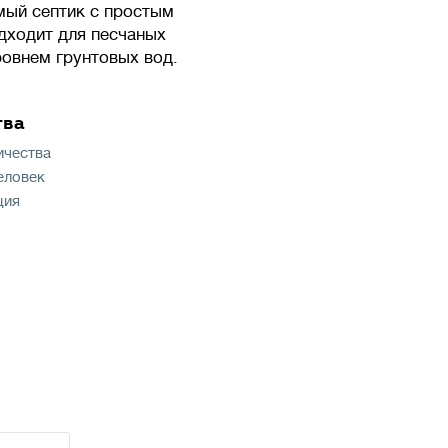
мый септик с простым
дходит для песчаных
ровнем грунтовых вод.
тва
ичества
человек
ция