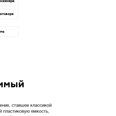
инженера
договоре
ень
симый
ение, ставшее классикой
й пластиковую емкость,