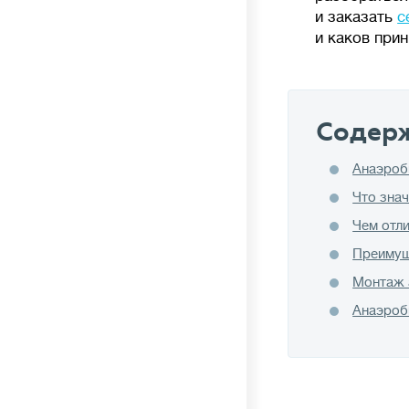
и заказать
с
и каков прин
🦠
Очистка сточных вод
Содер
Накопительные
Анаэроб
септики (выгребные ямы,
герметичные резервуары) — накопление
Что зна
сточных вод без очистки, требует регулярной
Чем отл
откачки ассенизаторской машиной.
Преимущ
Механическая
очистка — сточных воды
осаждаются в нескольких камерах септика,
Монтаж 
происходит разложение твердых отходов
Анаэроб
анаэробными (бескислородными) бактериями.
На выходе требуются дополнительные
фильтры или поля фильтрации грунтом.
Септики с биофильтром и станции глубокой
биологической очистки
— механическое