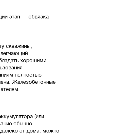
щий этап — обвязка
ту скважины,
блегчающий
обладать хорошими
ьзования
аниям полностью
лена. Железобетонные
зателям.
ккумулятора (или
вание обычно
недалеко от дома, можно