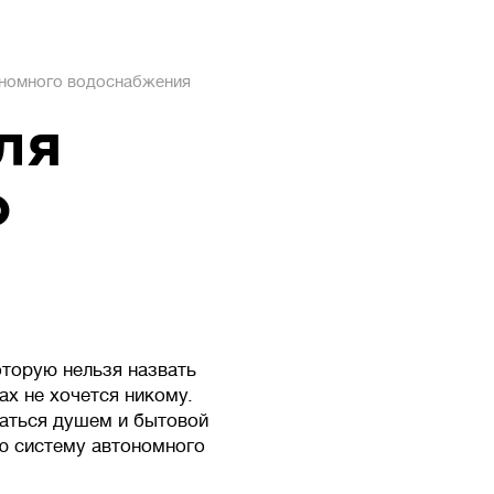
ономного водоснабжения
ля
о
оторую нельзя назвать
ах не хочется никому.
аться душем и бытовой
ую систему автономного