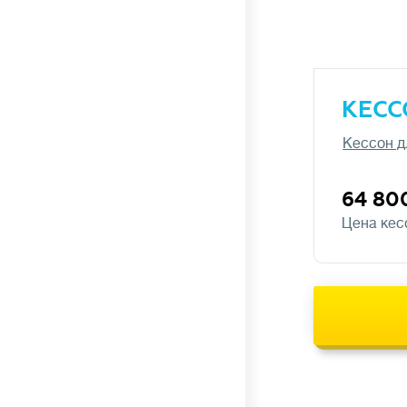
анаэробное и аэробное (кислородное)
разложение отходов бактериями. Биофильтры
и аэротанки повышают уровень очистки до 95-
98%. Очищенная вода на выходе без цвета
и запаха, доочистка не требуется.
КЕСС
Кессон д
💪
Производительность
л/сутки
64 80
Цена кес
Объем сточных вод, который станция
биологической очистки (септик) способна
переработать за сутки без потери
эффективности.
Важно подбирать систему с учетом реального
водопотребления: недостаток приведет
к перегрузке, а избыточная мощность –