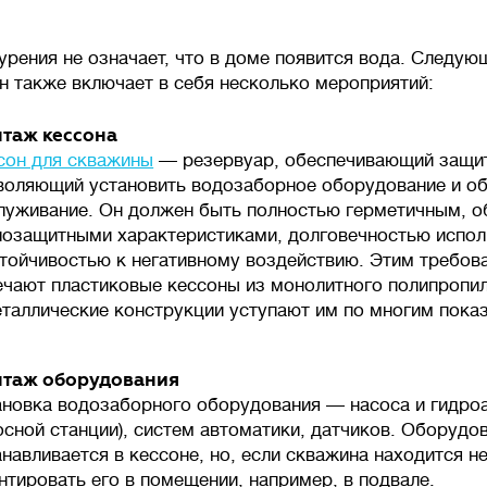
урения не означает, что в доме появится вода. Следую
н также включает в себя несколько мероприятий:
таж кессона
сон для скважины
— резервуар, обеспечивающий защи
воляющий установить водозаборное оборудование и о
луживание. Он должен быть полностью герметичным, 
лозащитными характеристиками, долговечностью испол
стойчивостью к негативному воздействию. Этим требов
ечают пластиковые кессоны из монолитного полипропи
еталлические конструкции уступают им по многим пока
таж оборудования
ановка водозаборного оборудования — насоса и гидроа
осной станции), систем автоматики, датчиков. Оборудо
анавливается в кессоне, но, если скважина находится 
нтировать его в помещении, например, в подвале.