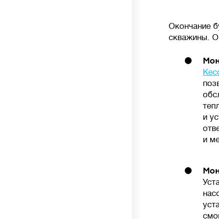
Окончание б
скважины. О
Мон
Кес
поз
обс
теп
и у
отв
и м
Мон
Уст
нас
уст
смо