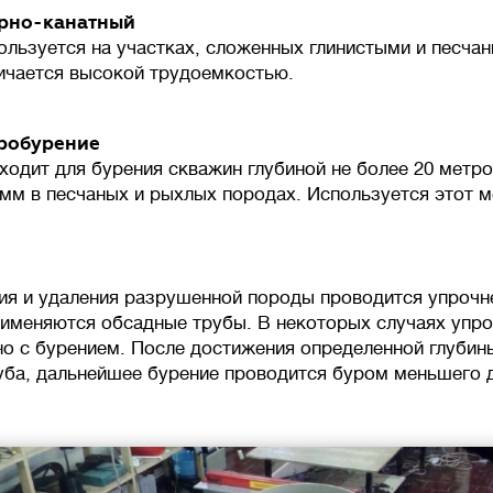
рно-канатный
ользуется на участках, сложенных глинистыми и песча
ичается высокой трудоемкостью.
робурение
ходит для бурения скважин глубиной не более 20 метро
 мм в песчаных и рыхлых породах. Используется этот м
ия и удаления разрушенной породы проводится упрочн
рименяются обсадные трубы. В некоторых случаях упр
о с бурением. После достижения определенной глубин
уба, дальнейшее бурение проводится буром меньшего 