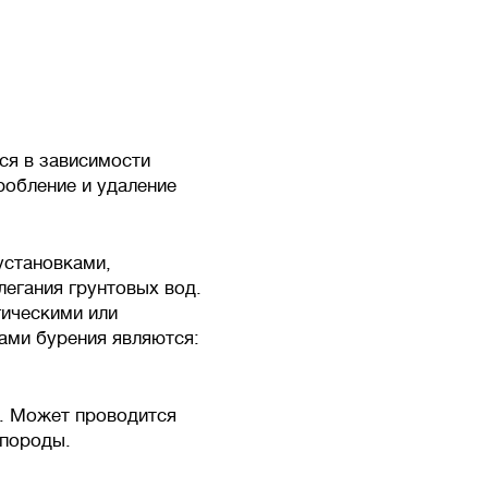
ся в зависимости
дробление и удаление
установками,
егания грунтовых вод.
ическими или
ми бурения являются:
а. Может проводится
 породы.