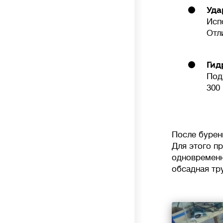
Уда
Исп
Отл
Гид
Под
300
После бурен
Для этого п
одновременн
обсадная тр