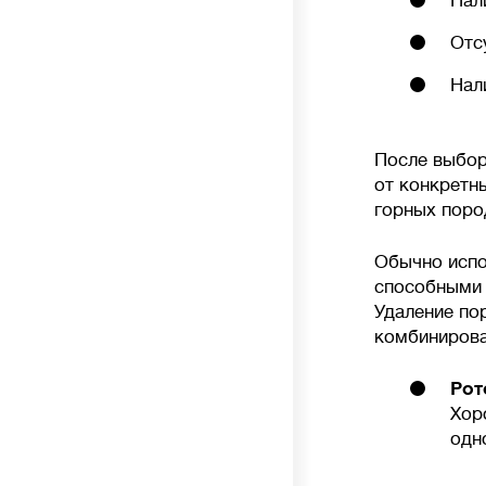
Нал
Отс
Нал
После выбор
от конкретны
горных поро
Обычно испо
способными 
Удаление по
комбинирова
Рот
Хор
одн