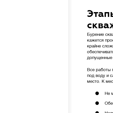
к нарушению работы биофлоры и повышенным
расходам.
Этап
сква
Стоимость
💳
Бурение ск
от
до
кажется про
крайне слож
обеспечиват
допущенные 
Все работы 
под воду и 
место. К ме
Не 
Обе