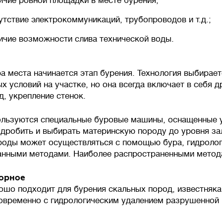
ичие ровной площадки в месте бурения;
утствие электрокоммуникаций, трубопроводов и т.д.;
ичие возможности слива технической воды.
а места начинается этап бурения. Технология выбирает
х условий на участке, но она всегда включает в себя 
д, укрепление стенок.
льзуются специальные буровые машины, оснащенные 
дробить и выбирать материнскую породу до уровня зал
роды может осуществляться с помощью бура, гидролог
нными методами. Наиболее распространенными метода
орное
ошо подходит для бурения скальных пород, известняк
овременно с гидрологическим удалением разрушенной