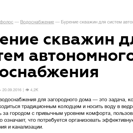
фолос
—
Водоснабжение
—
Бурение скважин для систем авт
ение скважин д
тем автономног
оснабжения
и
️ 20.09.2016
|
👁 4,2К
водоснабжения для загородного дома — это задача, к
ходиться традиционным колодцем и носить воду в ведр
ь за городом с привычным уровнем комфорта, пользов
то означает, что потребуется организовать эффективн
ия и канализации.