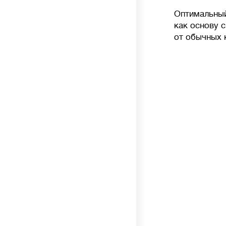
Оптимальный
как основу с
от обычных 
🦠
Очистка сточных вод
Накопительные
септики (выгребные ямы,
герметичные резервуары) — накопление
сточных вод без очистки, требует регулярной
откачки ассенизаторской машиной.
Механическая
очистка — сточных воды
осаждаются в нескольких камерах септика,
происходит разложение твердых отходов
анаэробными (бескислородными) бактериями.
На выходе требуются дополнительные
фильтры или поля фильтрации грунтом.
Септики с биофильтром и станции глубокой
биологической очистки
— механическое