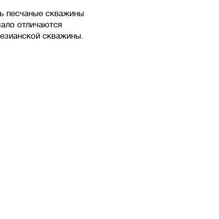
ть песчаные скважины
 мало отличаются
тезианской скважины.