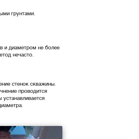
ными грунтами.
в и диаметром не более
етод нечасто.
ение стенок скважины.
очнение проводится
ы устанавливается
диаметра.