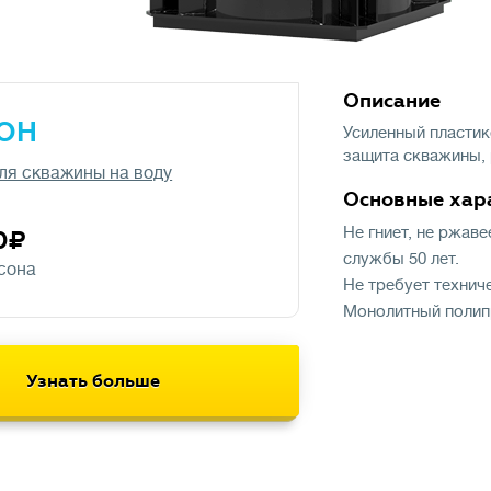
Описаниe
ОН
Усиленный пластик
защита скважины, 
ля скважины на воду
Основные хар
Не гниет, не ржав
0
службы 50 лет.
сона
Не требует технич
Монолитный полип