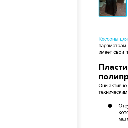
анаэробное и аэробное (кислородное)
разложение отходов бактериями. Биофильтры
и аэротанки повышают уровень очистки до 95-
98%. Очищенная вода на выходе без цвета
и запаха, доочистка не требуется.
Кессоны для
параметрам.
имеет свои 
💪
Производительность
л/сутки
Пласти
полипр
Объем сточных вод, который станция
Они активно
биологической очистки (септик) способна
техническим
переработать за сутки без потери
эффективности.
Отс
кот
Важно подбирать систему с учетом реального
мат
водопотребления: недостаток приведет
к перегрузке, а избыточная мощность –