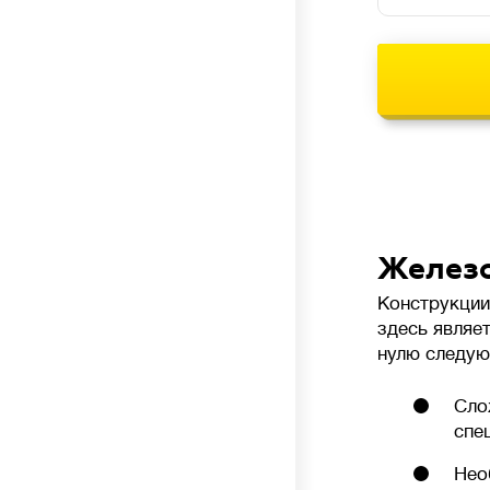
Железо
Конструкции
здесь являе
нулю следую
Сло
спе
Нео