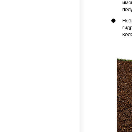
име
пол
Неб
гид
кол