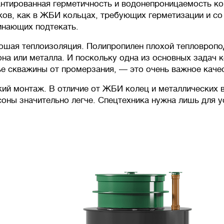
антированная герметичность и водонепроницаемость ко
ков, как в ЖБИ кольцах, требующих герметизации и с
инающих подтекать.
ошая теплоизоляция. Полипропилен плохой тепловропод
она или металла. И поскольку одна из основных задач 
ье скважины от промерзания, — это очень важное каче
кий монтаж. В отличие от ЖБИ колец и металлических 
соны значительно легче. Спецтехника нужна лишь для у