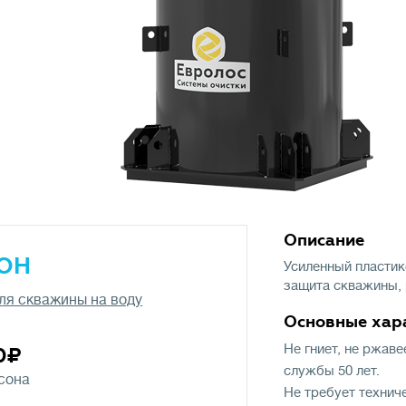
Описаниe
ОН
Усиленный пластик
защита скважины, 
ля скважины на воду
Основные хар
Не гниет, не ржав
0
службы 50 лет.
сона
Не требует технич