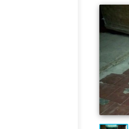
🦠
Очистка сточных вод
Накопительные
септики (выгребные ямы,
герметичные резервуары) — накопление
сточных вод без очистки, требует регулярной
откачки ассенизаторской машиной.
Механическая
очистка — сточных воды
осаждаются в нескольких камерах септика,
происходит разложение твердых отходов
анаэробными (бескислородными) бактериями.
На выходе требуются дополнительные
фильтры или поля фильтрации грунтом.
Септики с биофильтром и станции глубокой
биологической очистки
— механическое