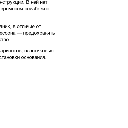
нструкции. В ней нет
о временем неизбежно
ник, в отличие от
кессона — предохранять
ство.
вариантов, пластиковые
становки основания.