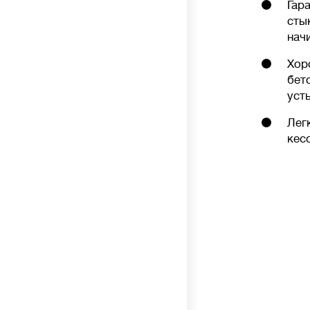
Гар
к нарушению работы биофлоры и повышенным
сты
расходам.
нач
Хор
бет
Стоимость
💳
уст
от
до
Лег
кес