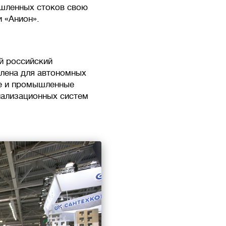
ышленных стоков свою
 «Анион».
й российский
илена для автономных
ые и промышленные
нализационных систем