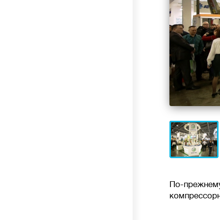
к нарушению работы биофлоры и повышенным
расходам.
Стоимость
💳
от
до
По-прежнему
компрессорн