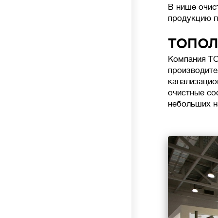
анаэробное и аэробное (кислородное)
В нише очис
разложение отходов бактериями. Биофильтры
продукцию п
и аэротанки повышают уровень очистки до 95-
98%. Очищенная вода на выходе без цвета
ТОПОЛ
и запаха, доочистка не требуется.
Компания ТО
производите
канализацио
💪
Производительность
л/сутки
очистные со
небольших н
Объем сточных вод, который станция
биологической очистки (септик) способна
переработать за сутки без потери
эффективности.
Важно подбирать систему с учетом реального
водопотребления: недостаток приведет
к перегрузке, а избыточная мощность –