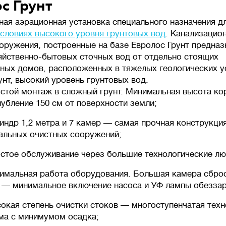
с Грунт
ая аэрационная установка специального назначения д
условиях высокого уровня грунтовых вод
. Канализацио
оружения, построенные на базе Евролос Грунт предназ
яйственно-бытовых сточных вод от отдельно стоящих
ных домов, расположенных в тяжелых геологических у
унт, высокий уровень грунтовых вод.
стой монтаж в сложный грунт. Минимальная высота ко
лубление 150 см от поверхности земли;
индр 1,2 метра и 7 камер — самая прочная конструкция
альных очистных сооружений;
стое обслуживание через большие технологические лю
имальная работа оборудования. Большая камера сбро
 — минимальное включение насоса и УФ лампы обезза
окая степень очистки стоков — многоступенчатая техн
ма с минимумом осадка;