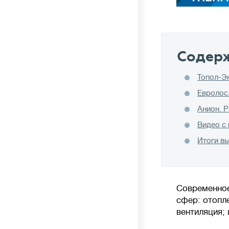
🦠
Очистка сточных вод
Содер
Топол-Э
Евролос
Накопительные
септики (выгребные ямы,
герметичные резервуары) — накопление
Анион. 
сточных вод без очистки, требует регулярной
Видео с
откачки ассенизаторской машиной.
Итоги в
Механическая
очистка — сточных воды
осаждаются в нескольких камерах септика,
происходит разложение твердых отходов
анаэробными (бескислородными) бактериями.
На выходе требуются дополнительные
Современное
фильтры или поля фильтрации грунтом.
сфер: отопл
вентиляция;
Септики с биофильтром и станции глубокой
биологической очистки
— механическое