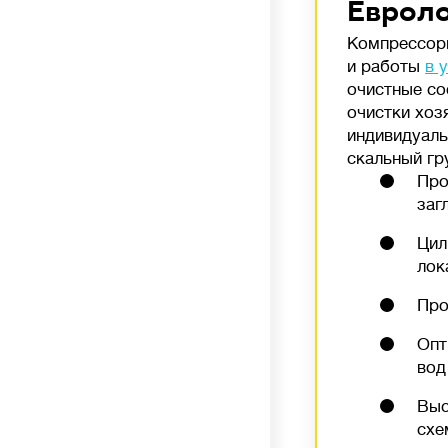
Евроло
Компрессорн
и работы
в 
очистные со
очистки хоз
индивидуаль
скальный гр
Про
заг
Цил
лок
Про
Опт
вод
Выс
схе