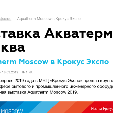
фолос
—
Aquatherm Moscow в Крокус Экспо
тавка Акватерм
ква
herm Moscow в Крокус Экспо
и
️ 18.03.2019
|
👁 1,7К
февраля 2019 года в МВЦ «Крокус Экспо» прошла круп
сфере бытового и промышленного инженерного оборуд
ая выставка Aquatherm Moscow 2019.