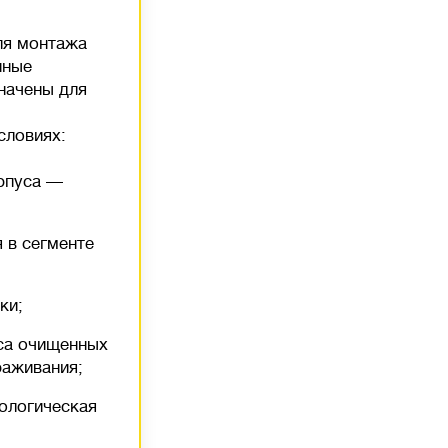
ля монтажа
нные
начены для
словиях:
рпуса —
 в сегменте
ки;
са очищенных
раживания;
ологическая