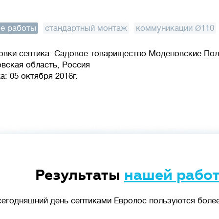
е работы
:
стандартный монтаж
,
коммуникации Ø110
овки септика: Садовое товарищество Моденовские Пол
овская область, Россия
: 05 октября 2016г.
Результаты
нашей рабо
сегодняшний день септиками Евролос пользуются более