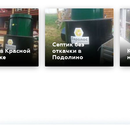
Септик без
 в Красной
откачки в
ке
Подолино