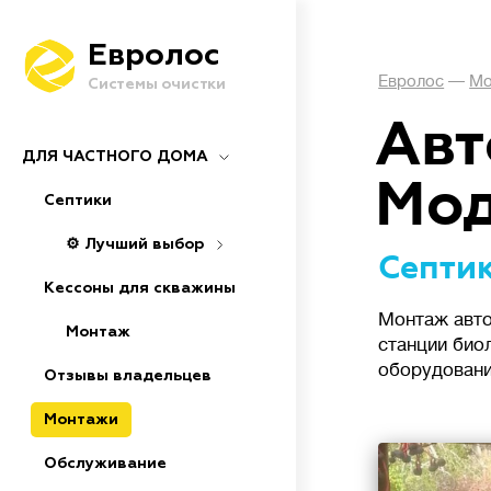
Евролос
Евролос
—
Мо
Системы очистки
Авт
ДЛЯ ЧАСТНОГО ДОМА
Мод
Септики
⚙️ Лучший выбор
Септик
Кессоны для скважины
Монтаж авто
Монтаж
станции био
оборудовани
Отзывы владельцев
Монтажи
Обслуживание