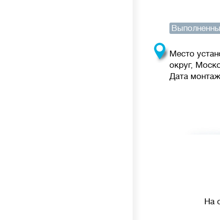
Выполненны
Место устан
округ, Моск
Дата монтажа
На 