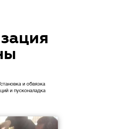
изация
ны
становка и обвязка
аций и пусконаладка