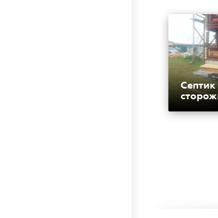
Септик
сторож