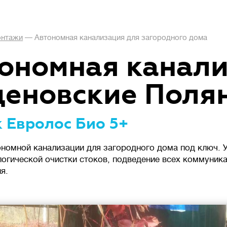
нтажи
—
Автономная канализация для загородного дома
ономная канал
еновские Поля
 Евролос Био 5+
номной канализации для загородного дома под ключ. У
логической очистки стоков, подведение всех коммуник
я.