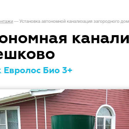
нтажи
—
Установка автономной канализация загородного дом
ономная канал
ешково
 Евролос Био 3+