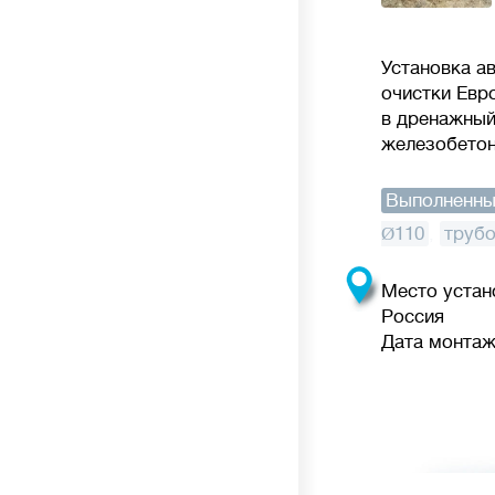
Установка а
очистки Евр
в дренажный
железобетон
Выполненны
Ø110
,
труб
Место устан
Россия
Дата монтажа