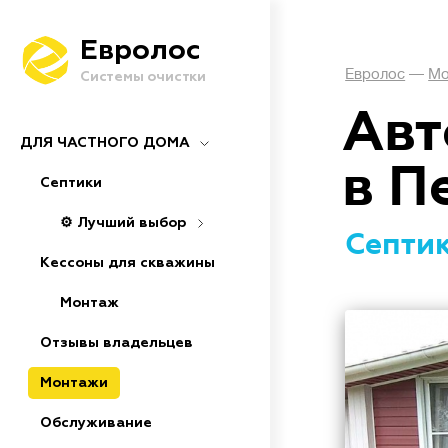
Евролос
Евролос
—
Мо
Системы очистки
Авт
ДЛЯ ЧАСТНОГО ДОМА
в П
Септики
⚙️ Лучший выбор
Септик
Кессоны для скважины
Монтаж
Отзывы владельцев
Монтажи
Обслуживание