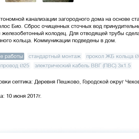
втономной канализации загородного дома на основе ст
олос Био. Сброс очищенных сточных вод принудительн
 железобетонный колодец. Для отводящей трубы сдел
ного кольца. Коммуникации подведены в дом.
е работы
:
стандартный монтаж
,
прокол ЖБ кольца 
опровод Ø25
,
электрический кабель ВВГ (ПВС) 3x1.5
овки септика: Деревня Пешково, Городской округ Чехо
: 10 июня 2017г.