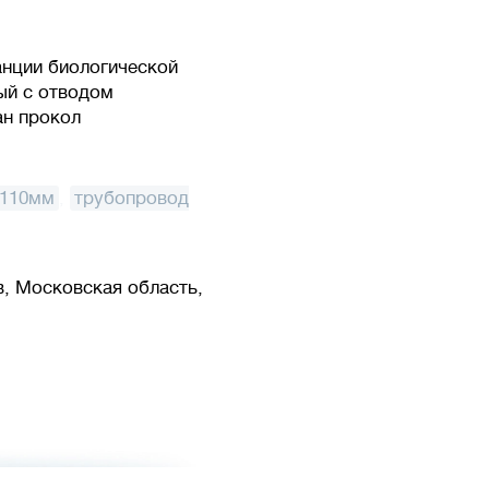
анции биологической
ый с отводом
ан прокол
Ø110мм
,
трубопровод
в, Московская область,