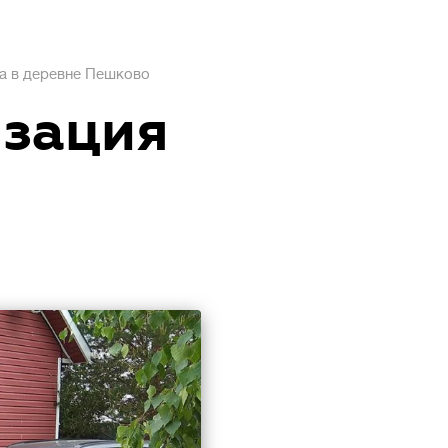
а в деревне Пешково
изация