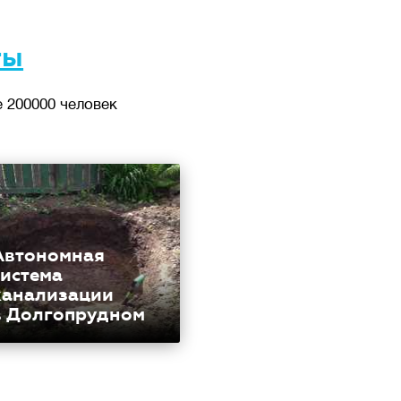
ты
 200000 человек
Автономная
система
канализации
в Долгопрудном