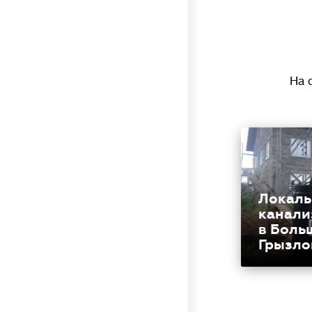
На 
Локаль
канали
в Боль
Грызло