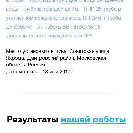
Ø110мм
,
прокладка труб для отвода очищенной
воды
,
глубина траншеи до 1м
,
ППР-25 труба в
утепленном кожухе (утеплитель ПП 9мм + труба
ДУ Ø50мм)
,
эл. кабель ВВГ (ПВС) 3x1.5
,
дополнительные коммуникации Ø25
Место установки септика: Советская улица,
Яхрома, Дмитровский район, Московская
область, Россия
Дата монтажа: 18 мая 2017г.
Результаты
нашей работы