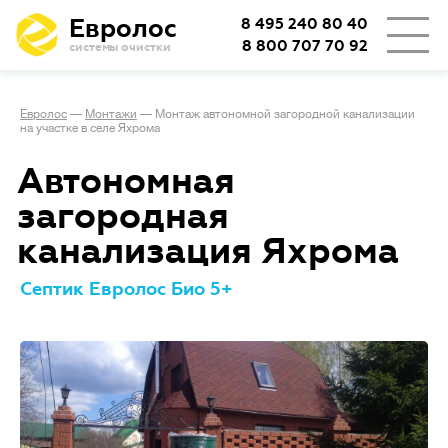
Евролос
8 495 240 80 40
8 800 707 70 92
системы очистки
Евролос
—
Монтажи
—
Монтаж автономной загородной канализации
на участке в селе Яхрома
Автономная
загородная
канализация Яхрома
Септик Евролос Био 5+