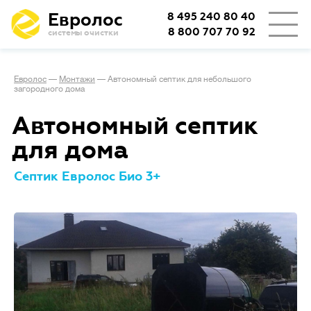
Евролос
8 495 240 80 40
8 800 707 70 92
системы очистки
Евролос
—
Монтажи
—
Автономный септик для небольшого
загородного дома
Автономный септик
для дома
Септик Евролос Био 3+