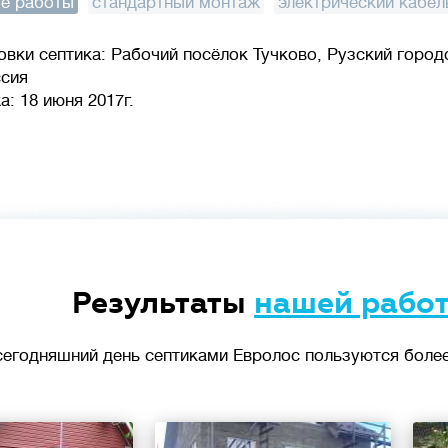
е работы
:
стандартный монтаж
,
электрический кабел
овки септика: Рабочий посёлок Тучково, Рузский город
ссия
: 18 июня 2017г.
Результаты
нашей рабо
сегодняшний день септиками Евролос пользуются более