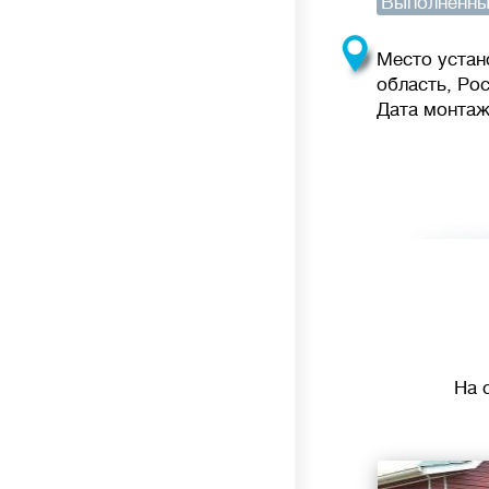
Выполненны
Место устан
область, Ро
Дата монтажа
На 