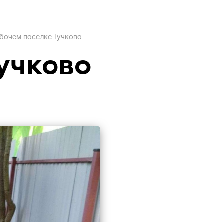
бочем поселке Тучково
учково