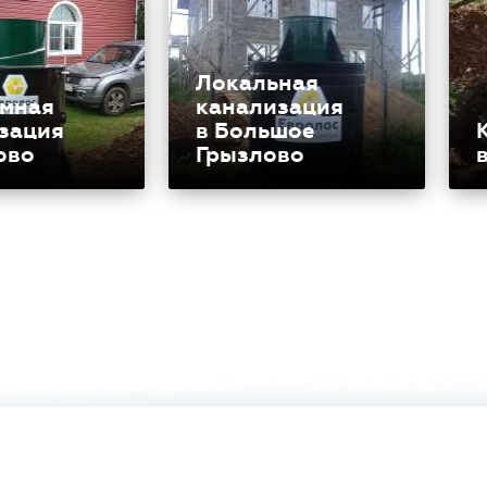
Локальная
мная
канализация
зация
в Большое
ово
Грызлово