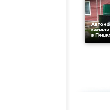
Автоно
канали
в Пешк