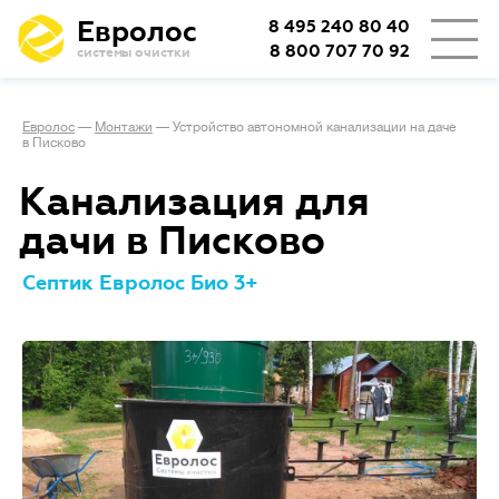
Евролос
8 495 240 80 40
8 800 707 70 92
системы очистки
Евролос
—
Монтажи
—
Устройство автономной канализации на даче
в Писково
Канализация для
дачи в Писково
Септик Евролос Био 3+