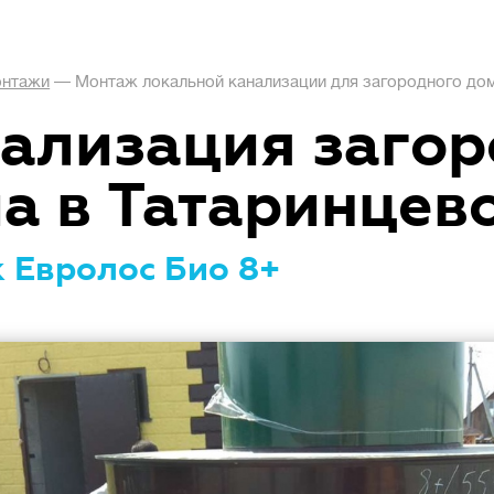
нтажи
—
Монтаж локальной канализации для загородного дом
ализация загор
а в Татаринцев
 Евролос Био 8+