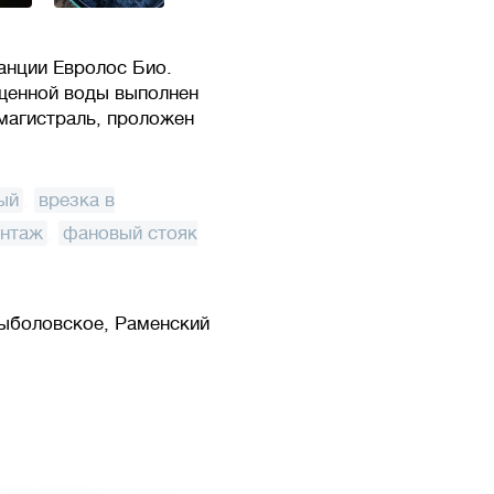
анции Евролос Био.
ищенной воды выполнен
магистраль, проложен
ый
,
врезка в
онтаж
,
фановый стояк
Рыболовское, Раменский