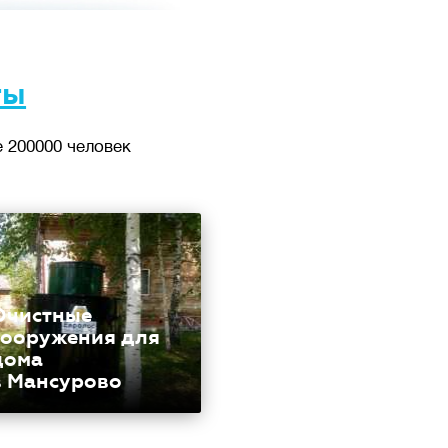
ты
 200000 человек
Очистные
сооружения для
дома
в Мансурово