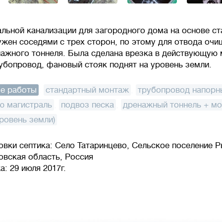
льной канализации для загородного дома на основе ст
ужен соседями с трех сторон, по этому для отвода оч
ажного тоннеля. Была сделана врезка в действующую 
убопровод, фановый стояк поднят на уровень земли.
е работы
:
стандартный монтаж
,
трубопровод напорн
ю магистраль
,
подвоз песка
,
дренажный тоннель + м
ровень земли)
овки септика: Село Татаринцево, Сельское поселение 
овская область, Россия
: 29 июля 2017г.