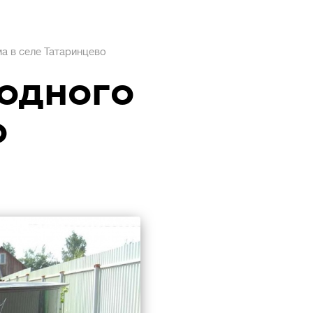
а в селе Татаринцево
одного
о