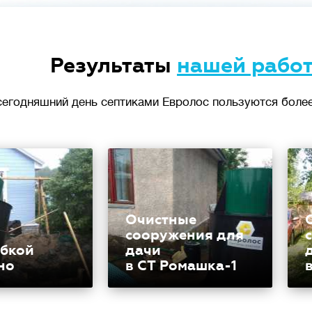
Результаты
нашей рабо
сегодняшний день септиками Евролос пользуются более
Очистные
сооружения для
убкой
дачи
но
в СТ Ромашка-1