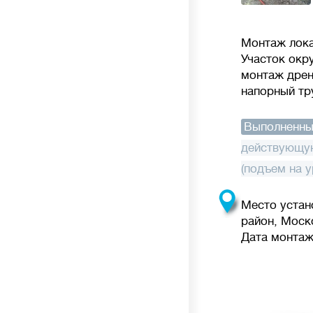
Монтаж лока
Участок окр
монтаж дрен
напорный тр
Выполненны
действующу
(подъем на у
Место устан
район, Моск
Дата монтажа