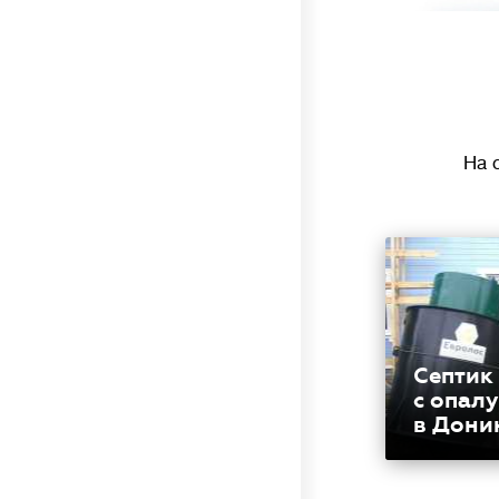
На 
Септик
с опал
в Дони