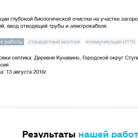
ции глубокой биологической очистки на участке загор
й, ввод отводящей трубы и электрокабеля.
е работы
:
стандартный монтаж
,
коммуникации Ø110
овки септика: Деревня Кунавино, Городской округ Сту
ссия
: 13 августа 2016г.
Результаты
нашей рабо