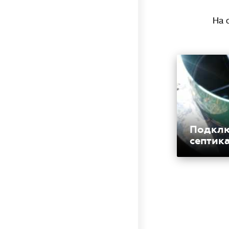
На 
Подкл
септик