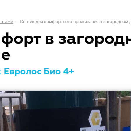
нтажи
—
Септик для комфортного проживания в загородном 
форт в загород
ме
 Евролос Био 4+