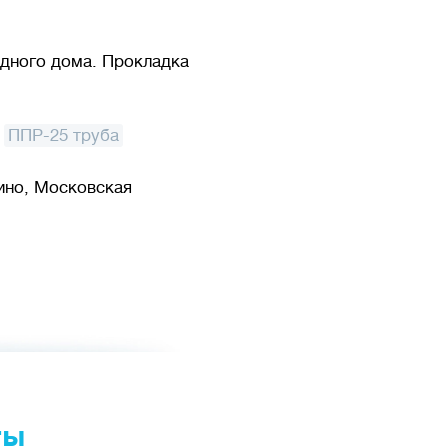
одного дома. Прокладка
,
ППР-25 труба
пино, Московская
ты