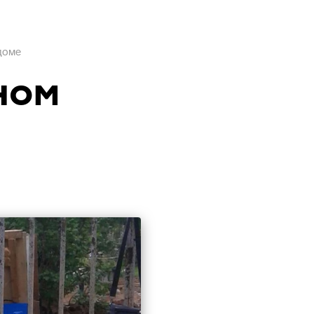
доме
ном