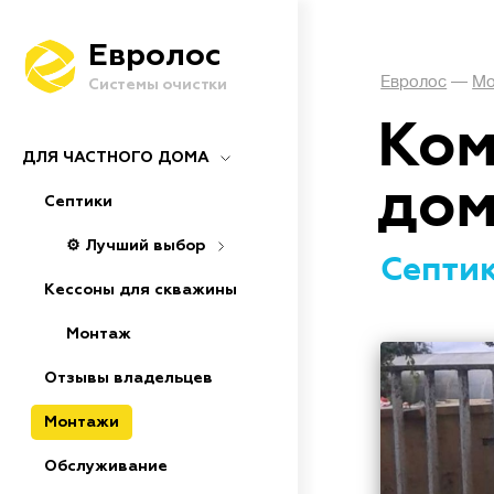
Евролос
Евролос
—
Мо
Системы очистки
Ком
ДЛЯ ЧАСТНОГО ДОМА
до
Септики
⚙️ Лучший выбор
Септик
Кессоны для скважины
Монтаж
Отзывы владельцев
Монтажи
Обслуживание