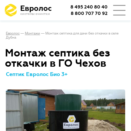
Евролос
8 495 240 80 40
8 800 707 70 92
системы очистки
Евролос
—
Монтажи
—
Монтаж септика для дачи без откачки в селе
Дубна
Монтаж септика без
откачки в ГО Чехов
Септик Евролос Био 3+