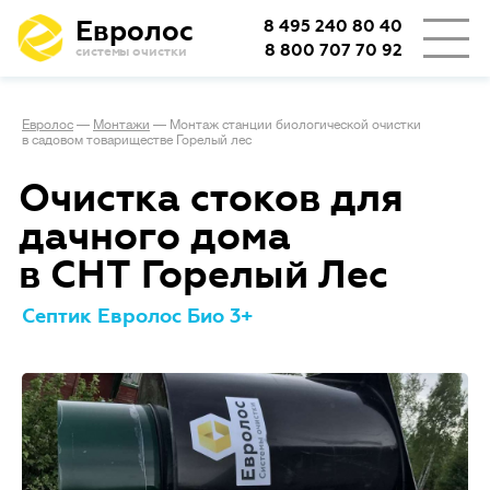
Евролос
8 495 240 80 40
8 800 707 70 92
системы очистки
Евролос
—
Монтажи
—
Монтаж станции биологической очистки
в садовом товариществе Горелый лес
Очистка стоков для
дачного дома
в СНТ Горелый Лес
Септик Евролос Био 3+