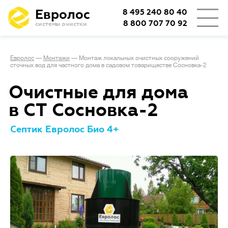
Евролос
8 495 240 80 40
8 800 707 70 92
системы очистки
Евролос
—
Монтажи
—
Монтаж локальных очистных сооружений
сточных вод для частного дома в садовом товариществе Сосновка-2
Очистные для дома
в СТ Сосновка-2
Септик Евролос Био 4+