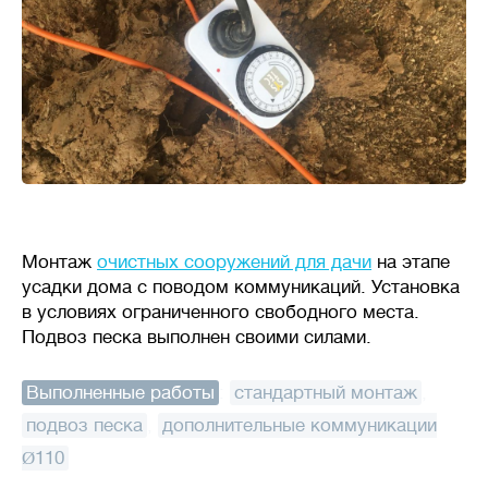
Монтаж
очистных сооружений для дачи
на этапе
усадки дома с поводом коммуникаций. Установка
в условиях ограниченного свободного места.
Подвоз песка выполнен своими силами.
Выполненные работы
:
стандартный монтаж
,
подвоз песка
,
дополнительные коммуникации
Ø110