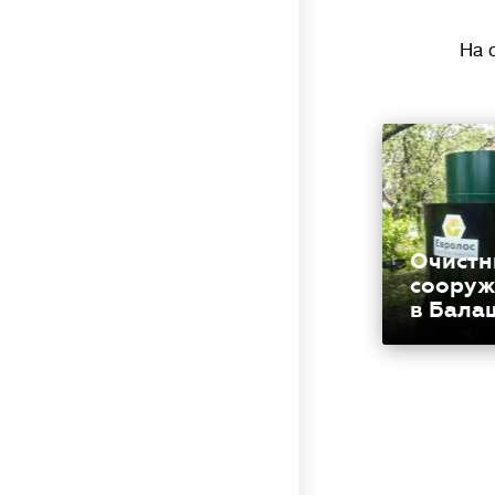
На 
Очистн
сооруж
в Бала