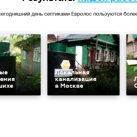
сегодняшний день септиками Евролос пользуются более
ые
Локальная
ения
канализация
шихе
в Москве