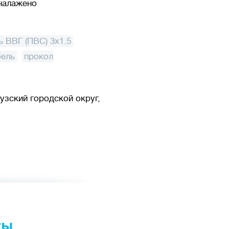
 налажено
ь ВВГ (ПВС) 3x1.5
,
бель
,
прокол
узский городской округ,
ты