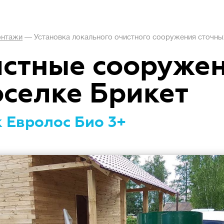
нтажи
—
Установка локального очистного сооружения сточных
стные сооруже
оселке Брикет
 Евролос Био 3+