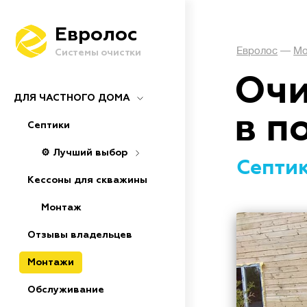
Евролос
Евролос
—
Мо
Системы очистки
Очи
ДЛЯ ЧАСТНОГО ДОМА
в п
Септики
⚙️ Лучший выбор
Септик
Кессоны для скважины
Монтаж
Отзывы владельцев
Монтажи
Обслуживание