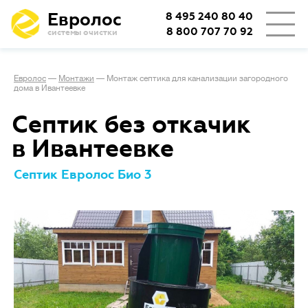
Евролос
8 495 240 80 40
8 800 707 70 92
системы очистки
Евролос
—
Монтажи
—
Монтаж септика для канализации загородного
дома в Ивантеевке
Септик без откачик
в Ивантеевке
Септик Евролос Био 3