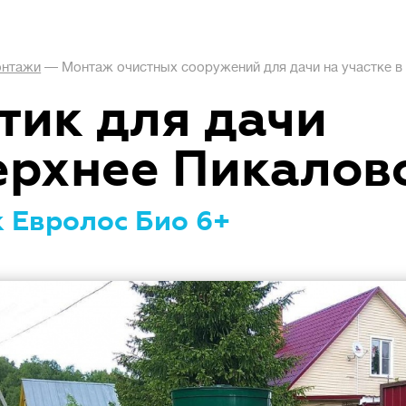
нтажи
—
Монтаж очистных сооружений для дачи на участке в
тик для дачи
ерхнее Пикалов
 Евролос Био 6+