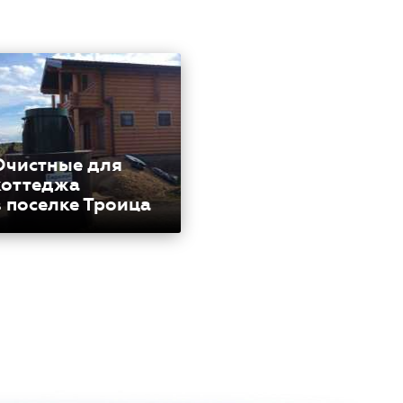
Очистные для
коттеджа
в поселке Троица