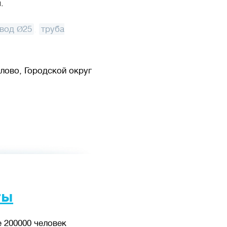
.
вод Ø25
,
труба
лово, Городской округ
ты
 200000 человек