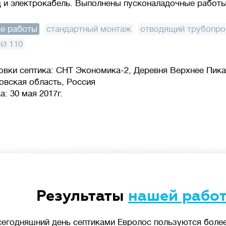
 и электрокабель. Выполнены пусконаладочные работы
е работы
:
стандартный монтаж
,
отводящий трубопро
Ø 110
овки септика: СНТ Экономика-2, Деревня Верхнее Пика
овская область, Россия
: 30 мая 2017г.
Результаты
нашей рабо
сегодняшний день септиками Евролос пользуются более