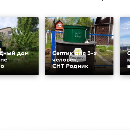
дный дом
Септик для 3-х
вне
человек,
во
СНТ Родник