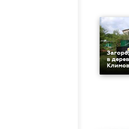
Загоро
в дере
Климо