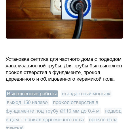
Установка септика для частного дома с подводом
канализационной трубы. Для трубы был выполнен
прокол отверстия в фундаменте, прокол
деревянного и облицованного керамикой пола.
Выполненные работы
:
стандартный монтаж
,
выход 150 налево
,
прокол отверстия в
фундаменте под трубу Ø110 мм до 0.4 м
,
подвод
в дом + прокол деревянного пола
,
прокол пола
(плитка)