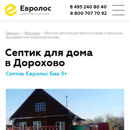
Евролос
8 495 240 80 40
8 800 707 70 92
системы очистки
Евролос
—
Монтажи
—
Монтаж септика для частного дома с проколом
фундамента в поселке Дорохово
Септик для дома
в Дорохово
Септик Евролос Био 3+