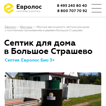
Евролос
8 495 240 80 40
8 800 707 70 92
системы очистки
Евролос
—
Монтажи
—
Монтаж автономного септика для дома
с постоянным проживанием в деревне Большое Страшево
Септик для дома
в Большое Страшево
Септик Евролос Био 3+