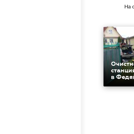
На 
Очистн
станци
в Федя