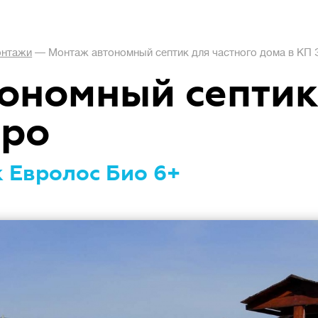
нтажи
—
Монтаж автономный септик для частного дома в КП
ономный септик
ро
 Евролос Био 6+