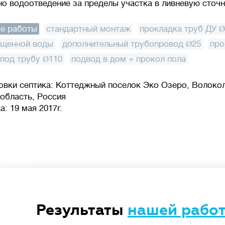
о водоотведение за пределы участка в ливневую сточн
е работы
:
стандартный монтаж
,
прокладка труб ДУ 
ищенной воды
,
дополнительный трубопровод Ø25
,
про
под трубу Ø110
,
подвод в дом + прокол пола
овки септика: Коттеджный поселок Эко Озеро, Волоко
область, Россия
: 19 мая 2017г.
Результаты
нашей рабо