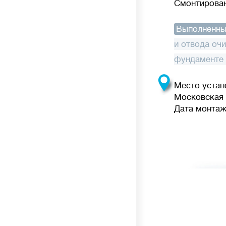
Смонтирован
Выполненны
и отвода оч
фундаменте 
Место устан
Московская 
Дата монтажа