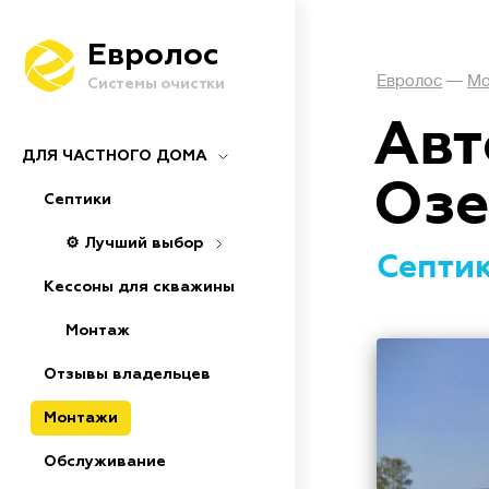
Евролос
Евролос
—
Мо
Системы очистки
Авт
ДЛЯ ЧАСТНОГО ДОМА
Озе
Септики
⚙️ Лучший выбор
Септик
Кессоны для скважины
Монтаж
Отзывы владельцев
Монтажи
Обслуживание