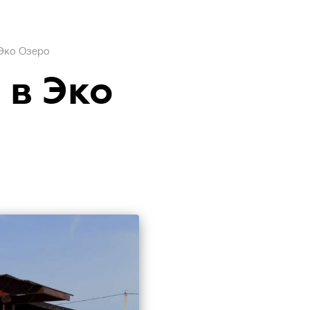
 Эко Озеро
 в Эко