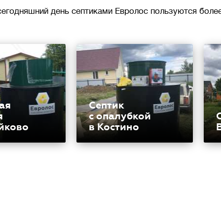
сегодняшний день септиками Евролос пользуются более
ая
Септик
я
с опалубкой
йково
в Костино