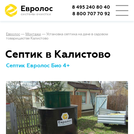
Евролос
8 495 240 80 40
8 800 707 70 92
системы очистки
Евролос
—
Монтажи
—
Установка септика на даче в садовом
товариществе Калистово
Септик в Калистово
Септик Евролос Био 4+