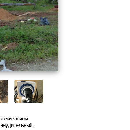
проживанием.
ринудительный,