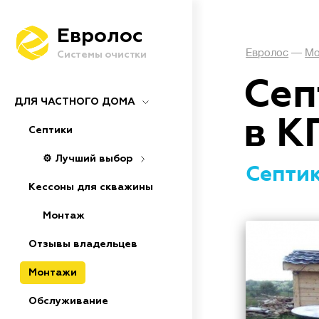
Евролос
Евролос
—
Мо
Системы очистки
Сеп
ДЛЯ ЧАСТНОГО ДОМА
в К
Септики
⚙️ Лучший выбор
Септик
Кессоны для скважины
Монтаж
Отзывы владельцев
Монтажи
Обслуживание