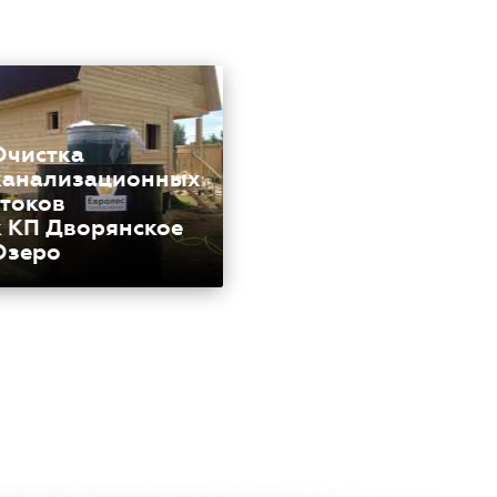
Очистка
канализационных
стоков
к КП Дворянское
Озеро