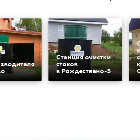
Станция очистки
изводителя
стоков
во
в Рождествено-3