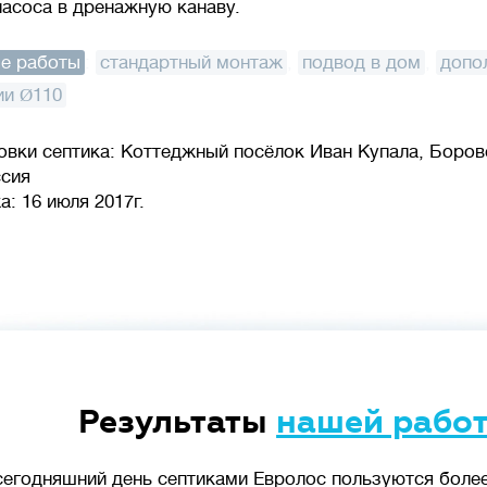
асоса в дренажную канаву.
е работы
:
стандартный монтаж
,
подвод в дом
,
допо
ии Ø110
овки септика: Коттеджный посёлок Иван Купала, Боров
ссия
: 16 июля 2017г.
Результаты
нашей рабо
сегодняшний день септиками Евролос пользуются более