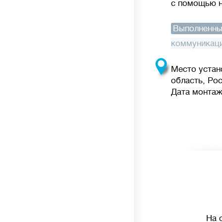
с помощью н
Выполненны
коммуникац
Место устан
область, Ро
Дата монтажа
На 