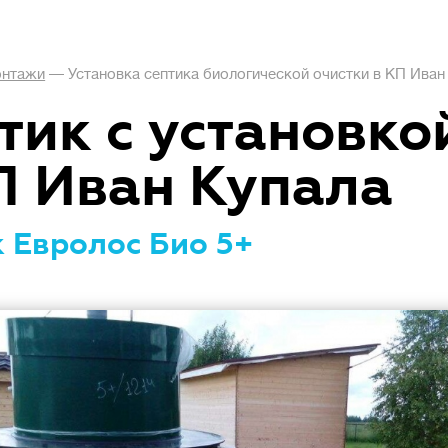
нтажи
—
Установка септика биологической очистки в КП Иван
тик с установко
П Иван Купала
 Евролос Био 5+