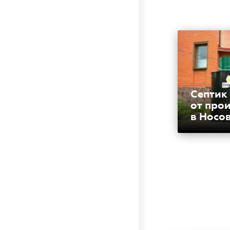
Септик
от про
в Носо