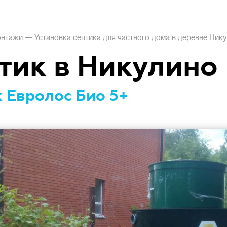
нтажи
—
Установка септика для частного дома в деревне Ник
тик в Никулино
 Евролос Био 5+