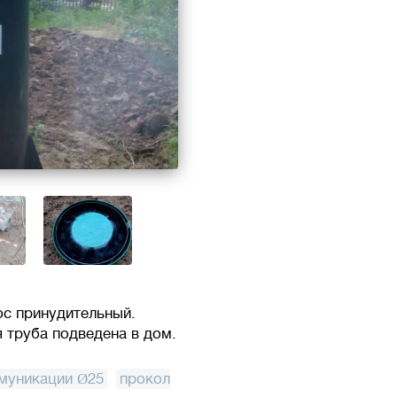
ос принудительный.
 труба подведена в дом.
муникации Ø25
,
прокол