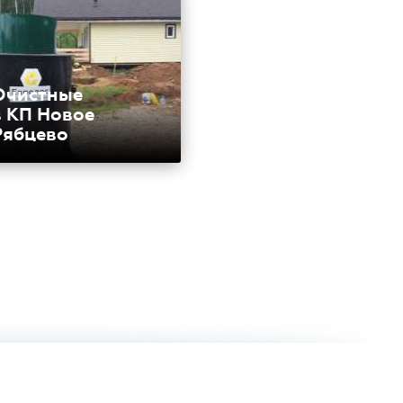
Очистные
в КП Новое
Рябцево