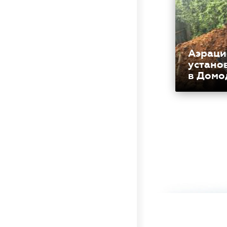
Аэраци
устано
в Домо