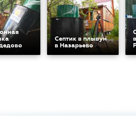
онная
вка
Септик в плывун
дедово
в Назарьево