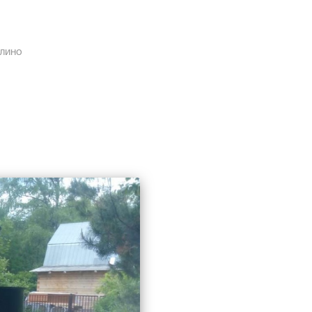
улино