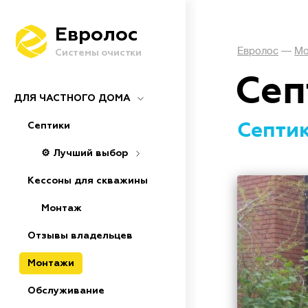
Евролос
Евролос
—
Мо
Системы очистки
Сеп
ДЛЯ ЧАСТНОГО ДОМА
Септик
Септики
⚙️ Лучший выбор
Кессоны для скважины
Монтаж
Отзывы владельцев
Монтажи
Обслуживание