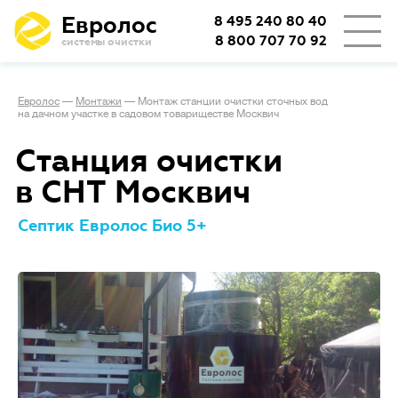
Евролос
8 495 240 80 40
8 800 707 70 92
системы очистки
Евролос
—
Монтажи
—
Монтаж станции очистки сточных вод
на дачном участке в садовом товариществе Москвич
Станция очистки
в СНТ Москвич
Септик Евролос Био 5+