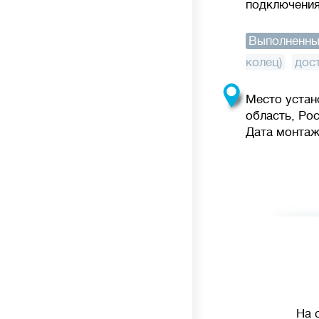
подключения
Выполненны
колец)
,
дос
Место устан
область, Ро
Дата монтажа
На 