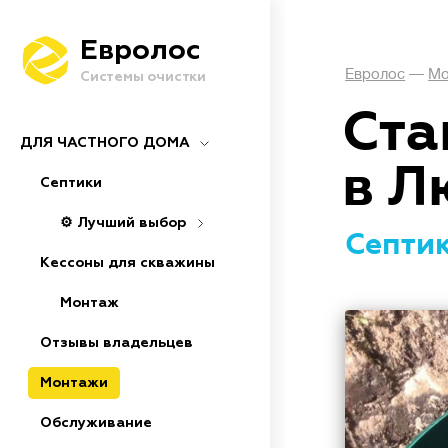
Евролос
Евролос
—
Мо
Системы очистки
Ста
ДЛЯ ЧАСТНОГО ДОМА
в Л
Септики
⚙️ Лучший выбор
Септик
Кессоны для скважины
Монтаж
Отзывы владельцев
Монтажи
Обслуживание