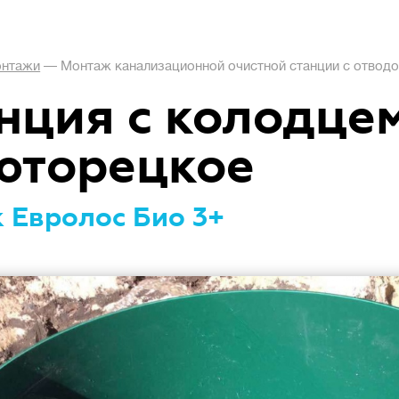
нтажи
—
Монтаж канализационной очистной станции с отвод
нция с колодце
юторецкое
 Евролос Био 3+