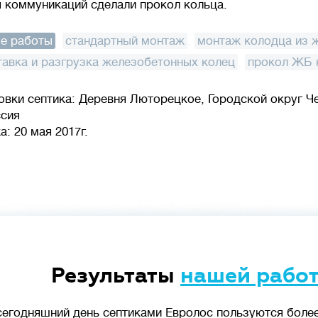
 коммуникаций сделали прокол кольца.
е работы
:
стандартный монтаж
,
монтаж колодца из ж
тавка и разгрузка железобетонных колец
,
прокол ЖБ 
овки септика: Деревня Люторецкое, Городской округ Ч
ссия
: 20 мая 2017г.
Результаты
нашей рабо
сегодняшний день септиками Евролос пользуются более