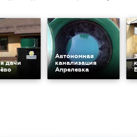
Автономная
я дачи
канализация
лёво
Апрелевка