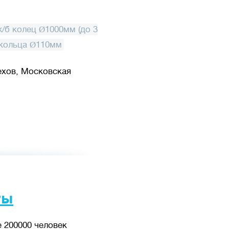
/б колец Ø1000мм (до 3
кольца Ø110мм
ехов, Московская
ты
 200000 человек