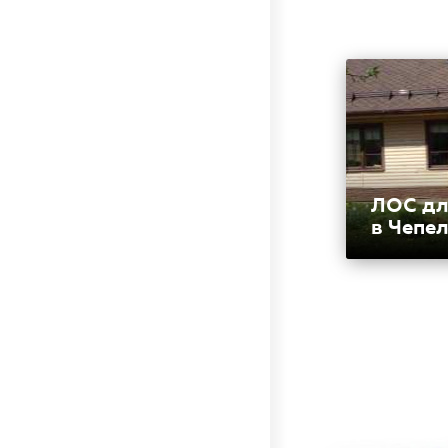
ЛОС дл
в Чепе