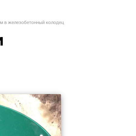
ом в железобетонный колодец
м