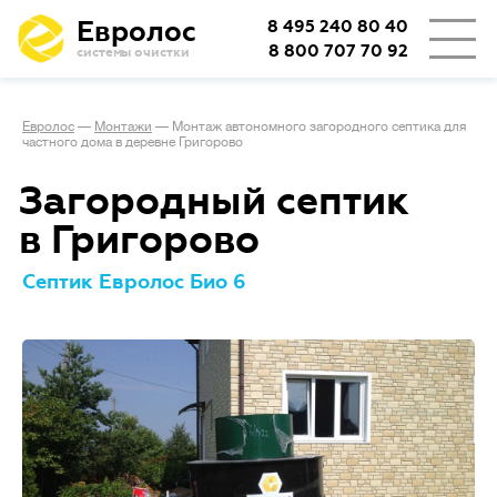
Евролос
8 495 240 80 40
8 800 707 70 92
системы очистки
Евролос
—
Монтажи
—
Монтаж автономного загородного септика для
частного дома в деревне Григорово
Загородный септик
в Григорово
Септик Евролос Био 6