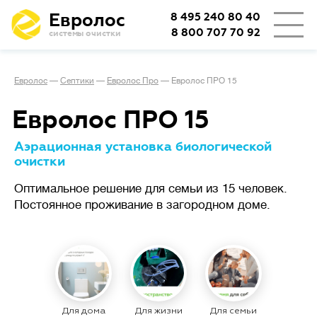
Евролос
8 495 240 80 40
8 800 707 70 92
системы очистки
👨‍👩‍👦
Количество проживающих
Евролос
—
Септики
—
Евролос Про
—
Евролос ПРО 15
🏡
Тип проживания
Евролос ПРО 15
Аэрационная установка биологической
очистки
Определяет режим работы
Сезонное
станции.
проживание
Оптимальное решение для семьи из 15 человек.
(дача или дом выходного дня)
Постоянное проживание в загородном доме.
подразумевает возможные
длительные простои
с отключением электричества,
важно, чтобы система легко
запускалась заново.
При постоянном
проживании
Для дома
Для жизни
Для семьи