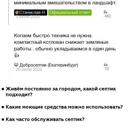
минимальным вмешательством в ландшафт.
Станислав Н.
Официальный ответ
👍
482
3 июня 2025
Копаем быстро техника не нужна.
компактный котлован снижает земляные
работы.. обычно укладываемся в один день
👍
🐯
Добросептик (Екатеринбург)
👍
72
20 июля 2025
Живём постоянно за городом, какой септик
подходит?
🐙
Татьяна Новикова
5 мая 2025
Ответить
Какие моющие средства можно использовать?
Евролос Про
🐼
Вера Григорьева
20 июля 2023
Ответить
Как часто обслуживать септик?
Станция биологической очистки Евролос
Евролос Про