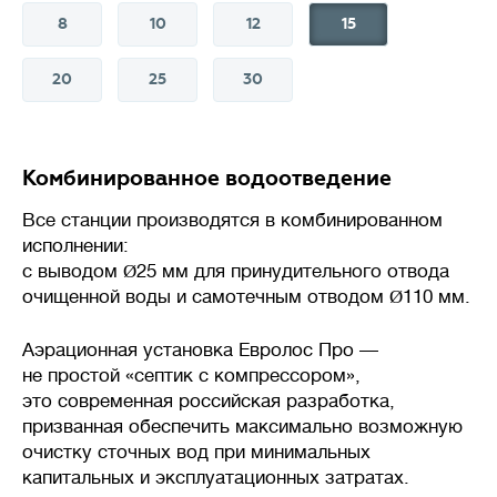
8
10
12
15
20
25
30
💪
Производительность
л/сутки
Комбинированное водоотведение
Объем сточных вод, который
станция биологической очистки
Все станции производятся в комбинированном
(септик) способна переработать
исполнении:
за сутки без потери
с выводом
Ø
25 мм для принудительного отвода
эффективности.
очищенной воды и самотечным отводом
Ø
110 мм.
Важно подбирать систему
Аэрационная установка Евролос Про —
с учетом реального
не простой «септик с компрессором»,
водопотребления: недостаток
это современная российская разработка,
приведет к перегрузке,
призванная обеспечить максимально возможную
а избыточная мощность –
очистку сточных вод при минимальных
к нарушению работы биофлоры
капитальных и эксплуатационных затратах.