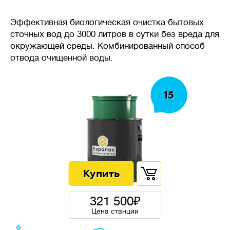
требуется стабильность
системы очистки, даже при
Эффективная биологическая очистка бытовых
неравномерном поступлении
сточных вод до 3000 литров в сутки без вреда для
стоков в течение дня.
окружающей среды. Комбинированный способ
отвода очищенной воды.
🦠
Очистка сточных вод
15
Накопительные
септики
(выгребные ямы, герметичные
резервуары) — накопление
сточных вод без очистки,
требует регулярной откачки
ассенизаторской машиной.
321 500
Цена станции
Механическая
очистка
— сточных воды осаждаются