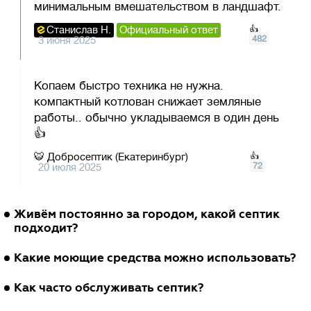
минимальным вмешательством в ландшафт.
Станислав Н.
Официальный ответ
👍
482
3 июня 2025
Копаем быстро техника не нужна.
компактный котлован снижает земляные
работы.. обычно укладываемся в один день
👍
🐯
Добросептик (Екатеринбург)
👍
72
20 июля 2025
Живём постоянно за городом, какой септик
подходит?
🐙
Татьяна Новикова
5 мая 2025
Ответить
Какие моющие средства можно использовать?
Евролос Про
🐼
Вера Григорьева
20 июля 2023
Ответить
Как часто обслуживать септик?
Станция биологической очистки Евролос
Евролос Про