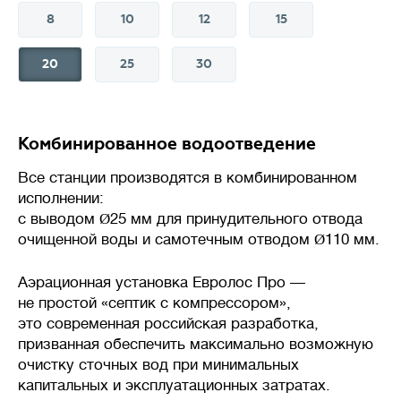
8
10
12
15
20
25
30
💪
Производительность
л/сутки
Комбинированное водоотведение
Объем сточных вод, который
станция биологической очистки
Все станции производятся в комбинированном
(септик) способна переработать
исполнении:
за сутки без потери
с выводом
Ø
25 мм для принудительного отвода
эффективности.
очищенной воды и самотечным отводом
Ø
110 мм.
Важно подбирать систему
Аэрационная установка Евролос Про —
с учетом реального
не простой «септик с компрессором»,
водопотребления: недостаток
это современная российская разработка,
приведет к перегрузке,
призванная обеспечить максимально возможную
а избыточная мощность –
очистку сточных вод при минимальных
к нарушению работы биофлоры
капитальных и эксплуатационных затратах.