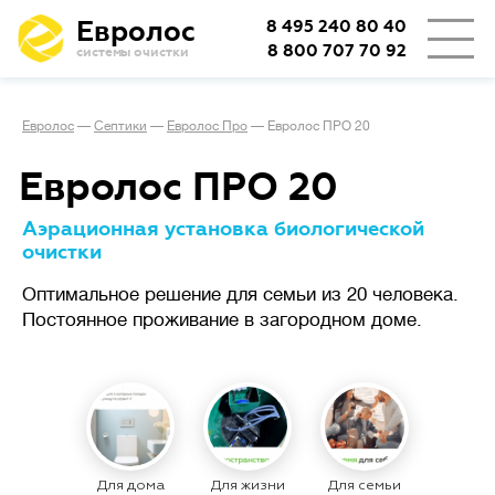
Евролос
8 495 240 80 40
8 800 707 70 92
системы очистки
👨‍👩‍👦
Количество проживающих
Евролос
—
Септики
—
Евролос Про
—
Евролос ПРО 20
🏡
Тип проживания
Евролос ПРО 20
Аэрационная установка биологической
очистки
Определяет режим работы
Сезонное
станции.
проживание
Оптимальное решение для семьи из 20 человека.
(дача или дом выходного дня)
Постоянное проживание в загородном доме.
подразумевает возможные
длительные простои
с отключением электричества,
важно, чтобы система легко
запускалась заново.
При постоянном
проживании
Для дома
Для жизни
Для семьи