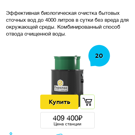
требуется стабильность
системы очистки, даже при
Эффективная биологическая очистка бытовых
неравномерном поступлении
сточных вод до 4000 литров в сутки без вреда для
стоков в течение дня.
окружающей среды. Комбинированный способ
отвода очищенной воды.
🦠
Очистка сточных вод
20
Накопительные
септики
(выгребные ямы, герметичные
резервуары) — накопление
сточных вод без очистки,
требует регулярной откачки
ассенизаторской машиной.
409 400
Цена станции
Механическая
очистка
— сточных воды осаждаются