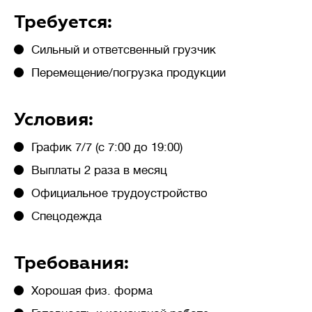
требуется стабильность
Требуется:
системы очистки, даже при
неравномерном поступлении
Сильный и ответсвенный грузчик
стоков в течение дня.
Перемещение/погрузка продукции
Условия:
🦠
Очистка сточных вод
График 7/7 (с 7:00 до 19:00)
Выплаты 2 раза в месяц
Официальное трудоустройство
Накопительные
септики
(выгребные ямы, герметичные
Спецодежда
резервуары) — накопление
сточных вод без очистки,
требует регулярной откачки
Требования:
ассенизаторской машиной.
Механическая
очистка
Хорошая физ. форма
— сточных воды осаждаются