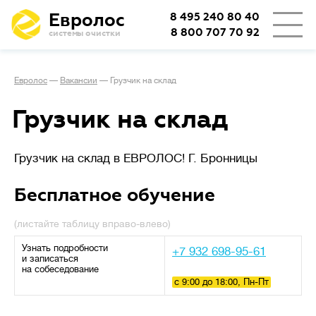
Евролос
8 495 240 80 40
8 800 707 70 92
системы очистки
👨‍👩‍👦
Количество проживающих
Евролос
—
Вакансии
—
Грузчик на склад
🏡
Тип проживания
Грузчик на склад
Грузчик на склад в ЕВРОЛОС! Г. Бронницы
Определяет режим работы
Сезонное
станции.
проживание
Бесплатное обучение
(дача или дом выходного дня)
подразумевает возможные
длительные простои
с отключением электричества,
Узнать подробности
+7 932 698-95-61
важно, чтобы система легко
и записаться
на собеседование
запускалась заново.
с 9:00 до 18:00, Пн-Пт
При постоянном
проживании